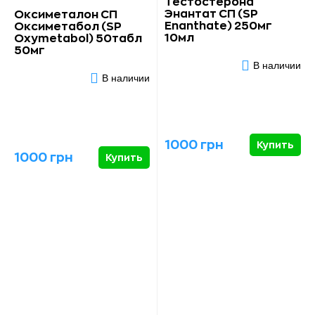
Тестостерона
Энантат СП (SP
Оксиметалон СП
Enanthate) 250мг
Оксиметабол (SP
10мл
Oxymetabol) 50табл
50мг
В наличии
В наличии
1000 грн
Купить
1000 грн
Купить