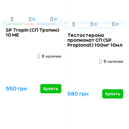
0
0
0
0
Новинка
Акция
Хит продаж
SP Tropin (СП Тропин)
10 МЕ
Тестостерона
пропионат СП (SP
Propionat) 100мг 10мл
В наличии
В наличии
550 грн
Купить
580 грн
Купить