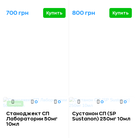
700 грн
800 грн
Купить
Купить
0
0
0
0
Новинка
Станоджект СП
Сустанон СП (SP
Лаборатории 50мг
Sustanon) 250мг 10мл
10мл