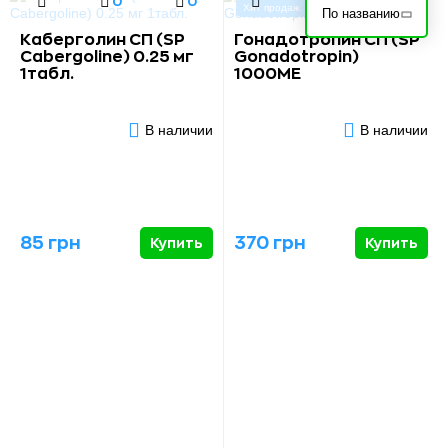
0
0
0
0
Хит продаж
По названию
Каберголин СП (SP
Гонадотропин СП (SP
Cabergoline) 0.25 мг
Gonadotropin)
1табл.
1000МЕ
В наличии
В наличии
85 грн
370 грн
Купить
Купить