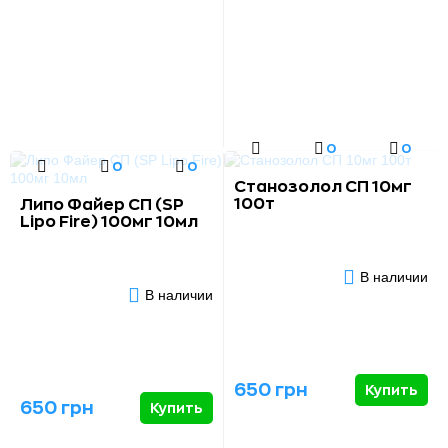
0
0
0
0
Станозолол СП 10мг
100т
Липо Файер СП (SP
Lipo Fire) 100мг 10мл
В наличии
В наличии
650 грн
Купить
650 грн
Купить