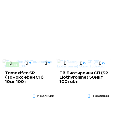
0
0
0
0
Новинка
Tamoxifen SP
Т3 Лиотиронин СП (SP
(Тамоксифен СП)
Liothyronine) 50мкг
10мг 100т
100табл.
В наличии
В наличии