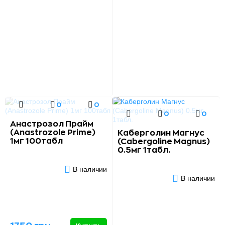
0
0
0
0
Анастрозол Прайм
(Anastrozole Prime)
Каберголин Магнус
1мг 100табл
(Сabergoline Magnus)
0.5мг 1табл.
В наличии
В наличии