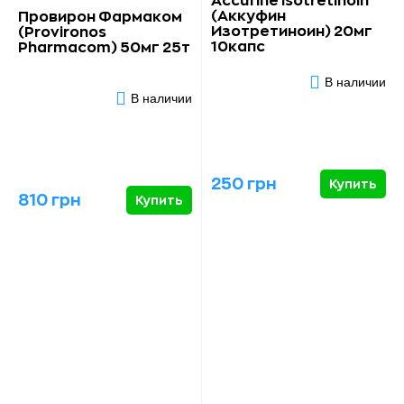
Accufine isotretinoin
(Аккуфин
Провирон Фармаком
Изотретиноин) 20мг
(Provironos
10капс
Pharmacom) 50мг 25т
В наличии
В наличии
250 грн
Купить
810 грн
Купить