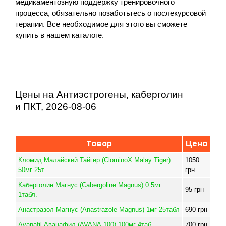
медикаментозную поддержку тренировочного
процесса, обязательно позаботьтесь о послекурсовой
терапии. Все необходимое для этого вы сможете
купить в нашем каталоге.
Цены на Антиэстрогены, каберголин
и ПКТ, 2026-08-06
Товар
Цена
Кломид Малайский Тайгер (ClominoX Malay Tiger)
1050
50мг 25т
грн
Каберголин Магнус (Сabergoline Magnus) 0.5мг
95
грн
1табл.
Анастразол Магнус (Anastrazole Magnus) 1мг 25табл
690
грн
Avanafil Аванафил (AVANA-100) 100мг 4таб
700
грн