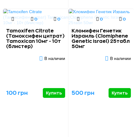
0
0
0
0
Tamoxifen Citrate
Кломифен Генетик
(Тамоксифен цитрат)
Израиль (Clomiphene
Tamoxican 10мг - 10т
Genetic Israel) 25табл
(блистер)
50мг
В наличии
В наличии
100 грн
500 грн
Купить
Купить