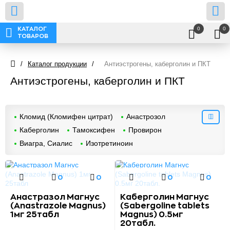
0
0
КАТАЛОГ
ТОВАРОВ
/
Каталог продукции
/
Антиэстрогены, каберголин и ПКТ
Антиэстрогены, каберголин и ПКТ
Кломид (Кломифен цитрат)
Анастрозол
Каберголин
Тамоксифен
Провирон
Виагра, Сиалис
Изотретиноин
0
0
0
0
Анастразол Магнус
Каберголин Магнус
(Anastrazole Magnus)
(Sabergoline tablets
1мг 25табл
Magnus) 0.5мг
20табл.