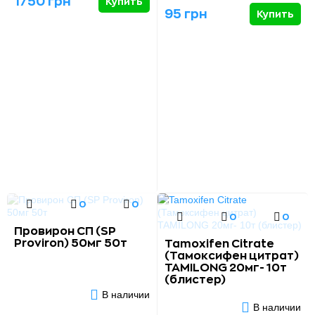
1750 грн
Купить
95 грн
Купить
0
0
0
0
Провирон СП (SP
Proviron) 50мг 50т
Tamoxifen Citrate
(Тамоксифен цитрат)
TAMILONG 20мг- 10т
(блистер)
В наличии
В наличии