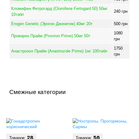
Кломифен Фетрогард (Clomifene Fertogard 50) 50мг
240
грн
10табл
Erogen Genetic (Эроген Дженетик) 40мг 20т
500
грн
1080
Провирон Прайм (Proviron Prime) 50мг 50т
грн
1750
Анастрозол Прайм (Anastrozole Prime) 1мг 100табл
грн
Смежные категории
Товаров:
28
Товаров:
56