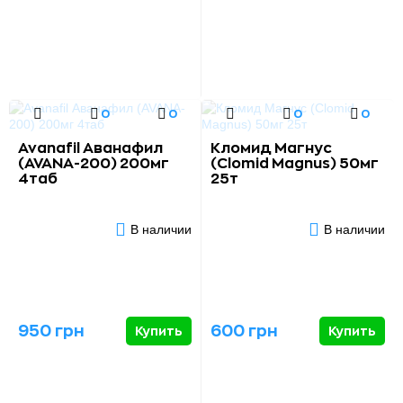
0
0
0
0
Avanafil Аванафил
Кломид Магнус
(AVANA-200) 200мг
(Clomid Magnus) 50мг
4таб
25т
В наличии
В наличии
950 грн
600 грн
Купить
Купить