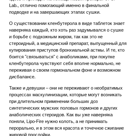
Lab., отлично помогающий именно в финальной
подводке и на завершающих этапах сушки.
О существовании кленбутерола в виде таблеток знает
наверняка каждый, кто хоть раз задумывался о сушке
и борьбе с подкожным жиром, так как это не
стероидный, а медицинский препарат, выпущенный для
купирования приступов бронхиальной астмы. И те, кто
боится "связываться" с анаболиками, при покупке
кленбутерола чувствуют себя вполне нормально, не
переживая о своем гормональном фоне и возможном
дисбалансе.
Также и девушки – они не переживают о необратимых
процессах маскулинизации, которые могут возникать
при длительном применении больших доз
синтетических мужских половых гормонов и других
анаболических стероидов. Как вы уже наверняка
поняли, Lipo-Fire нужно колоть, а не принимать
перорально, и в этом вся красота и точечное сжигание
жировой прослойки.