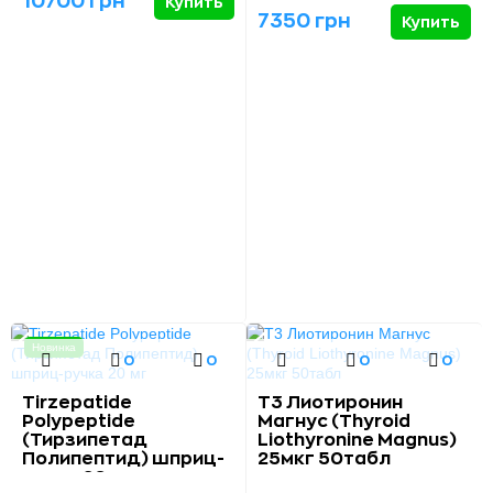
10700 грн
Купить
7350 грн
Купить
Новинка
0
0
0
0
Tirzepatide
Т3 Лиотиронин
Polypeptide
Магнус (Thyroid
(Тирзипетад
Liothyronine Magnus)
Полипептид) шприц-
25мкг 50табл
ручка 20 мг