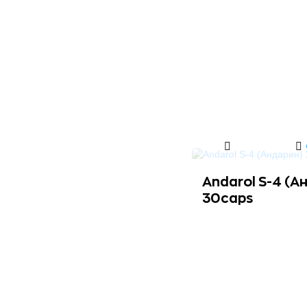
Andarol S-4 (А
30caps