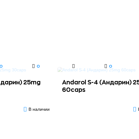
0
0
0
ндарин) 25mg
Andarol S-4 (Андарин) 
60caps
В наличии