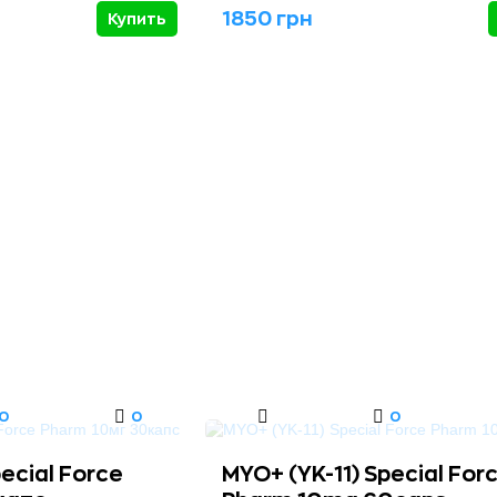
1850 грн
Купить
0
0
0
ecial Force
MYO+ (YK-11) Special For