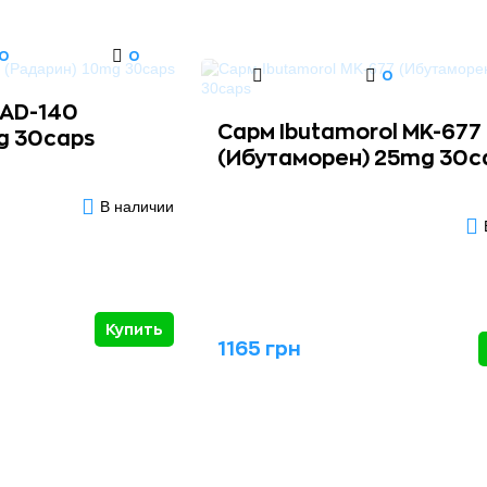
0
0
0
RAD-140
Сарм Ibutamorol MK-677
g 30caps
(Ибутаморен) 25mg 30c
В наличии
Купить
1165 грн