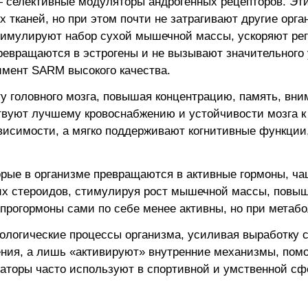
) — селективные модуляторы андрогенных рецепторов. Э
тканей, но при этом почти не затрагивают другие орга
тимулируют набор сухой мышечной массы, ускоряют ре
ревращаются в эстрогены и не вызывают значительного 
имент SARM высокого качества.
 головного мозга, повышая концентрацию, память, вни
твуют лучшему кровоснабжению и устойчивости мозга к 
исимости, а мягко поддерживают когнитивные функции
рые в организме превращаются в активные гормоны, чащ
их стероидов, стимулируя рост мышечной массы, повыш
, прогормоны сами по себе менее активны, но при мета
логические процессы организма, усиливая выработку 
ния, а лишь «активируют» внутренние механизмы, помо
ваторы часто используют в спортивной и умственной сф
.