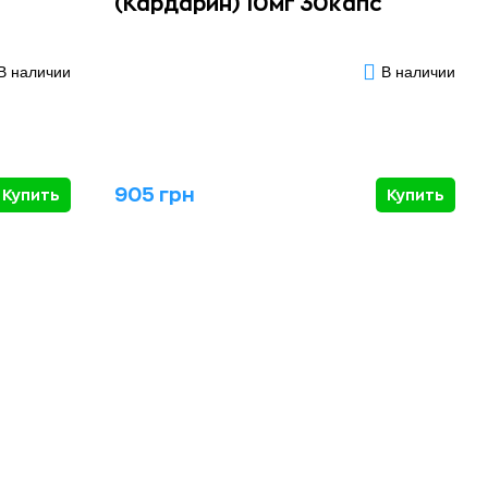
(Кардарин) 10мг 30капс
В наличии
В наличии
905 грн
Купить
Купить