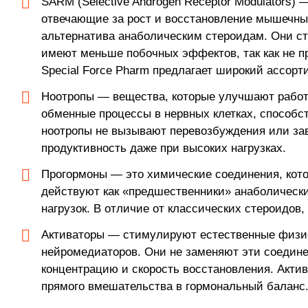
SARM (Selective Androgen Receptor Modulators
отвечающие за рост и восстановление мышечных 
альтернатива анаболическим стероидам. Они с
имеют меньше побочных эффектов, так как не п
Special Force Pharm предлагает широкий ассорт
Ноотропы — вещества, которые улучшают работу
обменные процессы в нервных клетках, способс
ноотропы не вызывают перевозбуждения или зав
продуктивность даже при высоких нагрузках.
Прогормоны — это химические соединения, кото
действуют как «предшественники» анаболическ
нагрузок. В отличие от классических стероидов
Активаторы — стимулируют естественные физио
нейромедиаторов. Они не заменяют эти соедине
концентрацию и скорость восстановления. Акти
прямого вмешательства в гормональный баланс