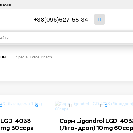
нтакты
+38(096)627-55-34
рмы
/
Special Force Pharm
0
0
0
l LGD-4033
Сарм Ligandrol LGD-403
0mg 30caps
(Лігандрол) 10mg 60cap