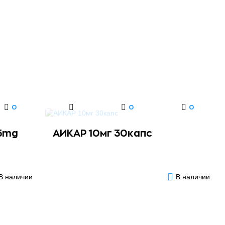
0
0
0
25mg
АИКАР 10мг 30капс
В наличии
В наличии