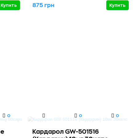
875 грн
Купить
Купить
0
0
0
ce
Кардарол GW-501516