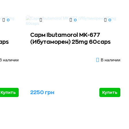
0
0
0
Сарм Ibutamorol MK-677
aps
(Ибутаморен) 25mg 60caps
В наличии
В наличии
2250 грн
Купить
Купить