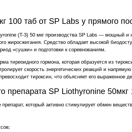
мкг 100 таб от SP Labs у прямого п
hyronine (T-3) 50 мкг производства SP Labs — мощный 
го жиросжигания. Средство обладает высокой биодосту
риод «сушки» и подготовки к соревнованиям.
ма тиреоидного гормона, которая образуется из тирокси
тролирует скорость энергетических реакций и напрямую 
 превосходит тироксин, что объясняет его выраженное д
 препарата SP Liothyronine 50мкг
ите препарат, который активно стимулирует обмен вещес
сов;