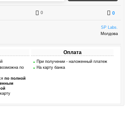
0
0
SP Labs.
Молдова
Оплата
ой
При получении - наложенный платеж
 возможна по
На карту банка
ся
по полной
женным
ной
карту