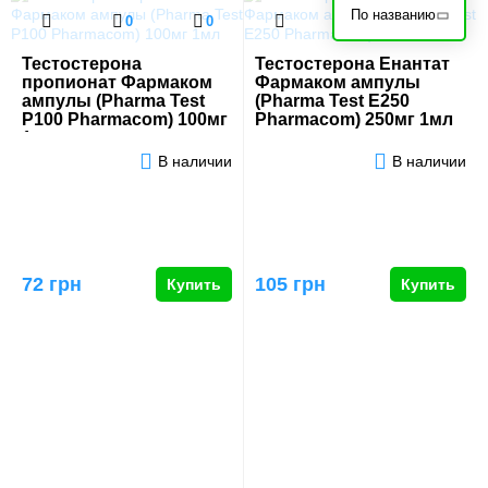
По названию
0
0
0
0
Тестостерона
Тестостерона Енантат
пропионат Фармаком
Фармаком ампулы
ампулы (Pharma Test
(Pharma Test E250
P100 Pharmacom) 100мг
Pharmacom) 250мг 1мл
1мл
В наличии
В наличии
72 грн
105 грн
Купить
Купить