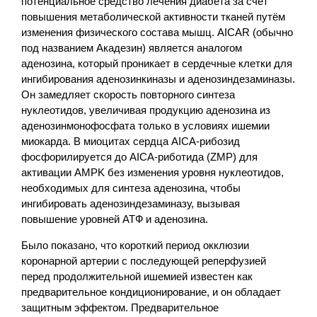
потенциальное средство лечения диабета за счёт
повышения метаболической активности тканей путём
изменения физического состава мышц. AICAR (обычно
под названием Акадезин) является аналогом
аденозина, который проникает в сердечные клетки для
ингибирования аденозинкиназы и аденозиндезаминазы.
Он замедляет скорость повторного синтеза
нуклеотидов, увеличивая продукцию аденозина из
аденозинмонофосфата только в условиях ишемии
миокарда. В миоцитах сердца AICA-рибозид
фосфорилируется до AICA-риботида (ZMP) для
активации AMPK без изменения уровня нуклеотидов,
необходимых для синтеза аденозина, чтобы
ингибировать аденозиндезаминазу, вызывая
повышение уровней АТФ и аденозина.
Было показано, что короткий период окклюзии
коронарной артерии с последующей реперфузией
перед продолжительной ишемией известен как
предварительное кондиционирование, и он обладает
защитным эффектом. Предварительное