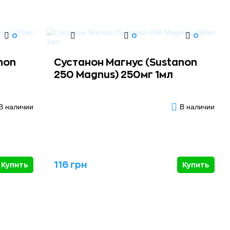
0
0
0
non
Сустанон Магнус (Sustanon
250 Magnus) 250мг 1мл
В наличии
В наличии
116 грн
Купить
Купить