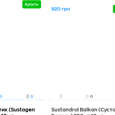
Купить
920 грн
0
0
0
тик (Sustagen
Sustandrol Balkan (Суст