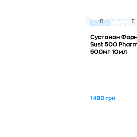
Хит продаж
Сустанон Фар
Sust 500 Phar
500мг 10мл
1480 грн