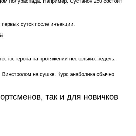
одом полураспада. Например, Сустанон 250 состоит
 первых суток после инъекции.
й.
тестостерона на протяжении нескольких недель.
 Винстролом на сушке. Курс анаболика обычно
ртсменов, так и для новичков