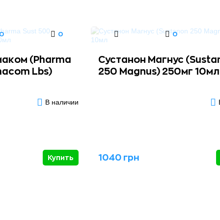
0
0
0
маком (Pharma
Сустанон Магнус (Susta
macom Lbs)
250 Magnus) 250мг 10мл
В наличии
1040 грн
Купить