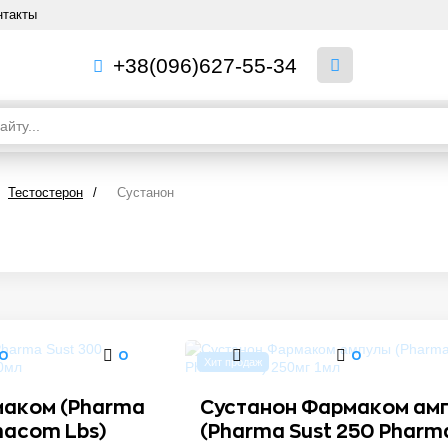
нтакты
+38(096)627-55-34
Тестостерон
/
Сустанон
0
0
0
Хит продаж
маком (Pharma
Сустанон Фармаком ам
macom Lbs)
(Pharma Sust 250 Phar