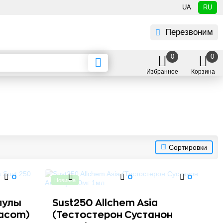
UA
RU
Перезвоним
0
0
Избранное
Корзина
Сортировки
0
0
0
Новинка
пулы
Sust250 Allchem Asia
macom)
(Тестостерон Сустанон