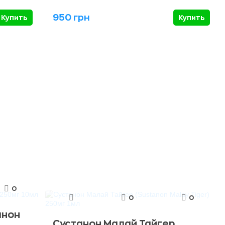
950 грн
Купить
Купить
0
0
0
анон
Сустанон Малай Тайгер