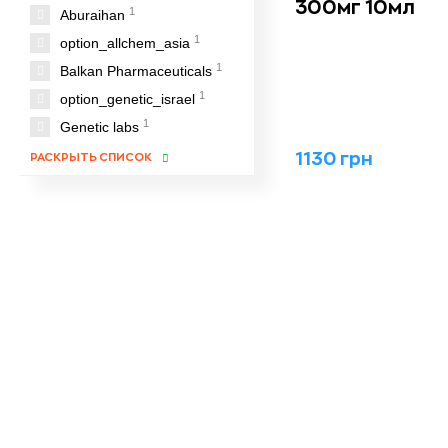
300мг 10мл
1
Aburaihan
1
option_allchem_asia
1
Balkan Pharmaceuticals
1
option_genetic_israel
1
Genetic labs
2
Magnus Pharmaceuticals
1130 грн
РАСКРЫТЬ СПИСОК
1
Malay Tiger
1
Organon
3
Pharmacom Labs
1
Prime Labs
1
SP Labs.