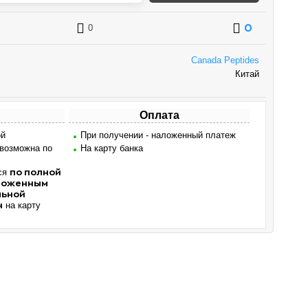
0
0
Canada Peptides
Китай
Оплата
ой
При получении - наложенный платеж
 возможна по
На карту банка
ся
по полной
аложенным
льной
на карту
н