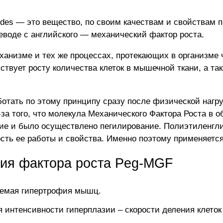
ides ― это вещество, по своим качествам и свойствам 
еводе с английского ― механический фактор роста.
анизме и тех же процессах, протекающих в организме ч
ствует росту количества клеток в мышечной ткани, а т
отать по этому принципу сразу после физической нагруз
за того, что молекула Механического Фактора Роста в 
твие и было осуществлено пегилирование. Полиэтиленгл
ость ее работы и свойства. Именно поэтому применяет
ия фактора роста Peg-MGF
аемая гипертрофия мышц.
 интенсивности гиперплазии – скорости деления клето