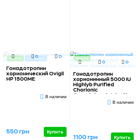
0
0
Новинка
Хит продаж
Новинка
0
0
Гонадотропин
хорионический Ovigil
Гонадотропин
HP 1500МЕ
хорионинный 5000 IU
Highlyb Purified
Chorionic
Gonadotropin Injection
В наличии
В наличии
550 грн
Купить
1100 грн
Купить