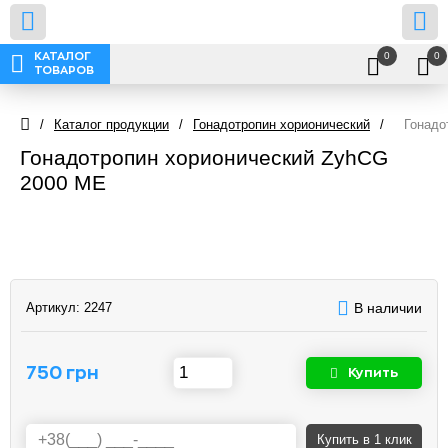
0
0
КАТАЛОГ
ТОВАРОВ
/
Каталог продукции
/
Гонадотропин хорионический
/
Гонадо
Гонадотропин хорионический ZyhCG
2000 МЕ
Артикул:
2247
В наличии
750 грн
Купить
Купить
в 1 клик