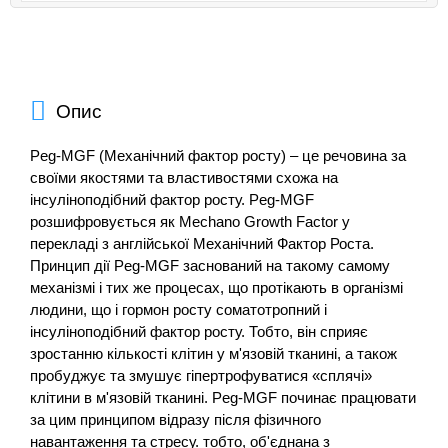
Опис
Peg-MGF (Механічний фактор росту) – це речовина за
своїми якостями та властивостями схожа на
інсуліноподібний фактор росту. Peg-MGF
розшифровується як Mechano Growth Factor у
перекладі з англійської Механічний Фактор Роста.
Принцип дії Peg-MGF заснований на такому самому
механізмі і тих же процесах, що протікають в організмі
людини, що і гормон росту соматотропний і
інсуліноподібний фактор росту. Тобто, він сприяє
зростанню кількості клітин у м'язовій тканині, а також
пробуджує та змушує гіпертрофуватися «сплячі»
клітини в м'язовій тканині. Peg-MGF починає працювати
за цим принципом відразу після фізичного
навантаження та стресу. тобто, об'єднана з