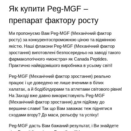
Як купити Peg-MGF –
препарат фактору росту
Ми пропонуємо Вам Peg-MGF (Механічний фактор
росту) за конкурентоспроможною ціною та відмінною
якістю. Наші флакони Peg-MGF (Механічний фактор
зростання) виготовлені безпосередньо на заводі такого
фармакологічного «монстра» як Canada Peptides.
Практично найвідомішого виробника в усьому світі!
Peg-MGF (Механічний фактор зростання) реально
працює і це доведено не лише вченими в білих
халатах, а й бодібілдерами та атлетами світового рівня!
На Заході вже давно використовують Peg-MGF
(Механічний фактор зростання) для підйому до
вершини слави! Так що Вам заважає теж піднятися
сходами вгору? До маси, рельєфу та успіху!
Peg-MGF дасть Вам бажаний результат, і Ви знайдете