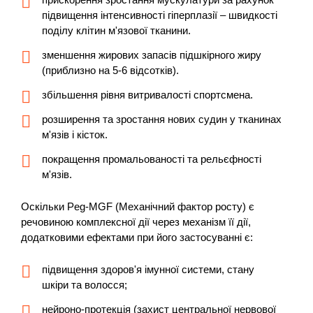
підвищення інтенсивності гіперплазії – швидкості
поділу клітин м'язової тканини.
зменшення жирових запасів підшкірного жиру
(приблизно на 5-6 відсотків).
збільшення рівня витривалості спортсмена.
розширення та зростання нових судин у тканинах
м'язів і кісток.
покращення промальованості та рельєфності
м'язів.
Оскільки Peg-MGF (Механічний фактор росту) є
речовиною комплексної дії через механізм її дії,
додатковими ефектами при його застосуванні є:
підвищення здоров'я імунної системи, стану
шкіри та волосся;
нейроно-протекція (захист центральної нервової