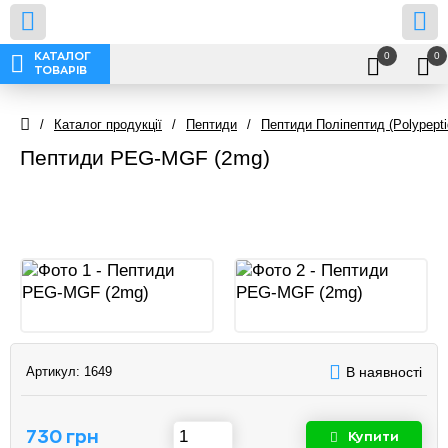
0
0
КАТАЛОГ
ТОВАРІВ
/
Каталог продукції
/
Пептиди
/
Пептиди Поліпептид (Polypepti
Пептиди PEG-MGF (2mg)
Артикул:
1649
В наявності
730 грн
Купити