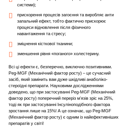
системи);
прискорення процесів загоєння та виробляє анти
запальний ефект, тобто фактично прискорює
процеси відновлення після фізичного
навантаження та стресу;
зміцнення кісткової тканини;
зменшення рівня «поганого» холестерину.
Всі ці ефекти є, безперечно, виключно позитивними.
Peg-MGF (Механічний фактор росту) – це сучасний
засіб, який замінить вам дуже шкідливі анаболіко-
стероїдні препарати. Науковими дослідженнями
доведено, що при застосуванні Peg-MGF (Механічний
фактор росту) поперечний переріз м'язів зріс на 25%,
тоді як при застосуванні Інсуліноподібного фактора
зростання лише на 15%! А це означає, що Peg-MGF
(Механічний фактор росту) є одним із найефективніших
препаратів у світі!