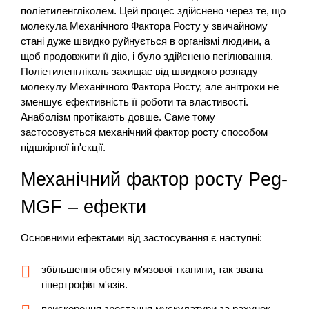
поліетиленгліколем. Цей процес здійснено через те, що
молекула Механічного Фактора Росту у звичайному
стані дуже швидко руйнується в організмі людини, а
щоб продовжити її дію, і було здійснено пегілювання.
Поліетиленгліколь захищає від швидкого розпаду
молекулу Механічного Фактора Росту, але анітрохи не
зменшує ефективність її роботи та властивості.
Анаболізм протікають довше. Саме тому
застосовується механічний фактор росту способом
підшкірної ін'єкції.
Механічний фактор росту Peg-
MGF – ефекти
Основними ефектами від застосування є наступні:
збільшення обсягу м'язової тканини, так звана
гіпертрофія м'язів.
прискорення зростання мускулатури за рахунок