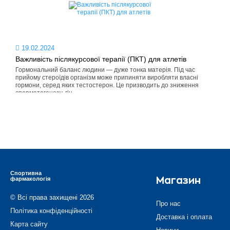
19.02.2024
Важливість післякурсової терапії (ПКТ) для атлетів
Гормональний баланс людини — дуже тонка матерія. Під час
прийому стероїдів організм може припиняти виробляти власні
гормони, серед яких тестостерон. Це призводить до зниження
сперматогенезу, гін...
Спортивна
фармакологія
Магазин
© Всі права захищені 2026
Про нас
Політика конфіденційності
Доставка і оплата
Карта сайту