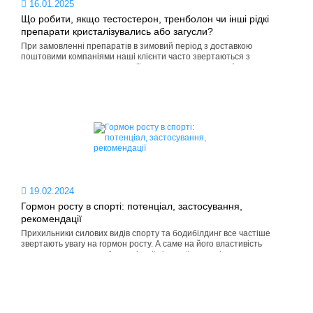
16.01.2025
Що робити, якщо тестостерон, тренболон чи інші рідкі
препарати кристалізувались або загусли?
При замовленні препаратів в зимовий період з доставкою
поштовими компаніями наші клієнти часто звертаються з
питаннями щодо консистенції отриманого продукту. А саме —
препарат помітно мутніє, ст...
19.02.2024
Гормон росту в спорті: потенціал, застосування,
рекомендації
Прихильники силових видів спорту та бодибілдинг все частіше
звертають увагу на гормон росту. А саме на його властивість
сприяти швидкому набору якісної м'язової маси, підвищенню
виразності м'язів, збі...