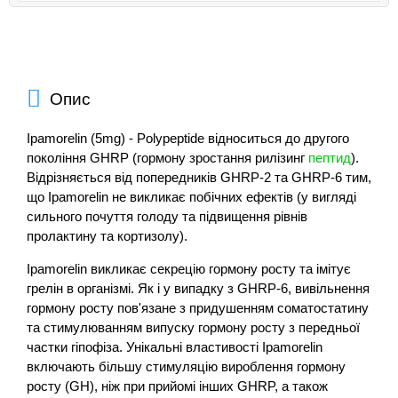
Опис
Ipamorelin (5mg) - Polypeptide відноситься до другого
покоління GHRP (гормону зростання рилізинг
пептид
).
Відрізняється від попередників GHRP-2 та GHRP-6 тим,
що Ipamorelin не викликає побічних ефектів (у вигляді
сильного почуття голоду та підвищення рівнів
пролактину та кортизолу).
Ipamorelin викликає секрецію гормону росту та імітує
грелін в організмі. Як і у випадку з GHRP-6, вивільнення
гормону росту пов'язане з придушенням соматостатину
та стимулюванням випуску гормону росту з передньої
частки гіпофіза. Унікальні властивості Ipamorelin
включають більшу стимуляцію вироблення гормону
росту (GH), ніж при прийомі інших GHRP, а також