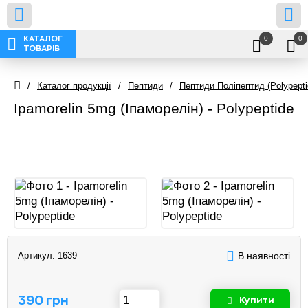
0
0
КАТАЛОГ
ТОВАРІВ
/
Каталог продукції
/
Пептиди
/
Пептиди Поліпептид (Polypepti
Ipamorelin 5mg (Іпаморелін) - Polypeptide
Артикул:
1639
В наявності
390 грн
Купити