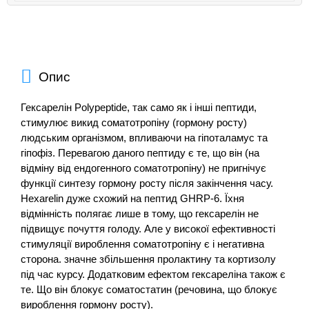
Опис
Гексарелін Polypeptide, так само як і інші пептиди,
стимулює викид соматотропіну (гормону росту)
людським організмом, впливаючи на гіпоталамус та
гіпофіз. Перевагою даного пептиду є те, що він (на
відміну від ендогенного соматотропіну) не пригнічує
функції синтезу гормону росту після закінчення часу.
Hexarelin дуже схожий на пептид GHRP-6. Їхня
відмінність полягає лише в тому, що гексарелін не
підвищує почуття голоду. Але у високої ефективності
стимуляції вироблення соматотропіну є і негативна
сторона. значне збільшення пролактину та кортизолу
під час курсу. Додатковим ефектом гексареліна також є
те. Що він блокує соматостатин (речовина, що блокує
вироблення гормону росту).