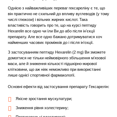
Однією з найважливіших переваг гексареліну є те, що
він практично не схильний до впливу вуглеводів (у тому
числі глюкози) і вільних жирних кислот. Така
властивість говорить про те, що на курсі пептиду
Hexarelin все одно чи їли Ви до або після ін'єкції
препарату. Але все одно бажано дотримуватися хоч
найменших часових проміжків до і після ін'єкції.
З застосуванням пептиду Hexarelin (2 mg) Ви зможете
домогтися не тільки неймовірного збільшення м'язової
маси, але й зниження кількості підшкірно-жирової
клітковини, що аж ніяк неможливо при використанні
лише однієї спортивної фармакології.
Основні ефекти від застосування препарату Гексарелін:
Якісне зростання мускулатури;
Зниження рівня холестерину;
Протизапальні властивості;