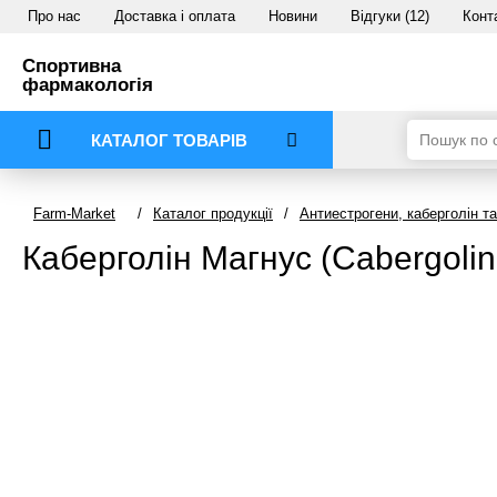
Про нас
Доставка і оплата
Новини
Відгуки (12)
Конт
Спортивна
фармакологія
КАТАЛОГ ТОВАРІВ
Farm-Market
/
Каталог продукції
/
Антиестрогени, каберголін т
Каберголін Магнус (Сabergolin