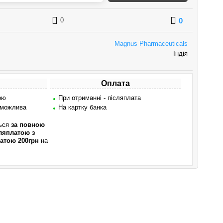
0
0
Magnus Pharmaceuticals
Індія
Оплата
ою
При отриманні - післяплата
 можлива
На картку банка
ться
за повною
ляплатою з
атою 200грн
на