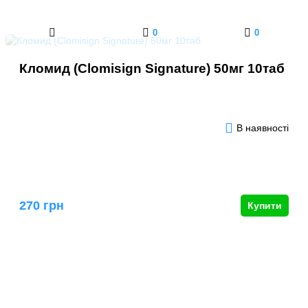
0
0
Кломид (Clomisign Signature) 50мг 10таб
В наявності
270 грн
Купити