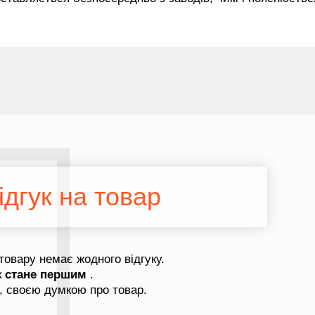
дгук на товар
товару немає жодного відгуку.
к
стане першим
.
, своєю думкою про товар.