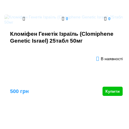
0
0
Кломіфен Генетік Ізраїль (Clomiphene
Genetic Israel) 25табл 50мг
В наявності
500 грн
Купити