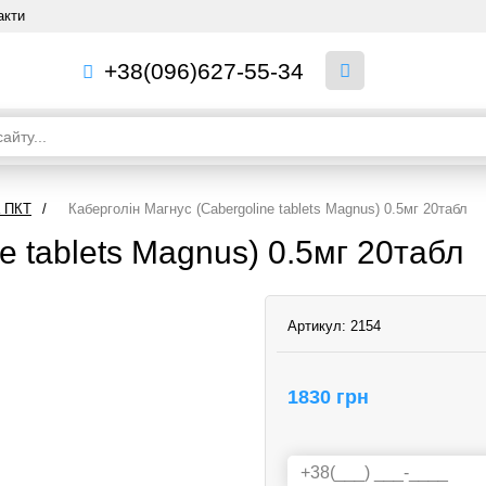
акти
+38(096)627-55-34
а ПКТ
/
Каберголін Магнус (Сabergoline tablets Magnus) 0.5мг 20табл
e tablets Magnus) 0.5мг 20табл
Артикул:
2154
1830 грн