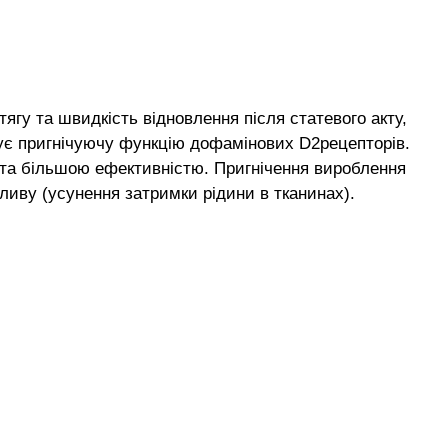
гу та швидкість відновлення після статевого акту,
трує пригнічуючу функцію дофамінових D2рецепторів.
 та більшою ефективністю. Пригнічення вироблення
иву (усунення затримки рідини в тканинах).