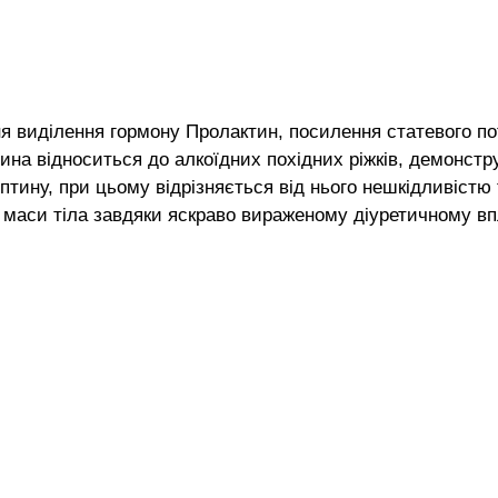
 виділення гормону Пролактин, посилення статевого потя
вина відноситься до алкоїдних похідних ріжків, демонс
тину, при цьому відрізняється від нього нешкідливістю
маси тіла завдяки яскраво вираженому діуретичному впл