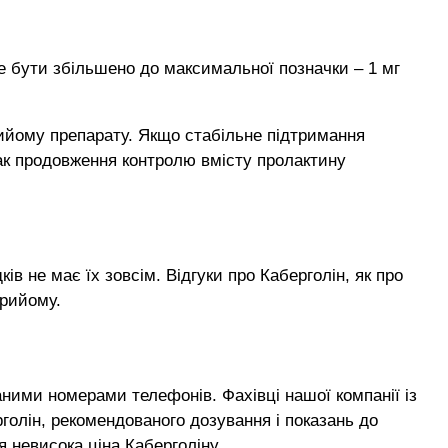
е бути збільшено до максимальної позначки – 1 мг
ийому препарату. Якщо стабільне підтримання
нак продовження контролю вмісту пролактину
в не має їх зовсім. Відгуки про Каберголін, як про
прийому.
аними номерами телефонів. Фахівці нашої компанії із
олін, рекомендованого дозування і показань до
 невисока ціна Каберголіну.