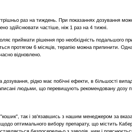
утрішньо раз на тиждень. При показаннях дозування мож
но здійснювати частіше, ніж 1 раз на 4 тижні.
воляє приймати рішення про необхідність подальшого пр
ється протягом 6 місяців, терапію можна припинити. Од
єчасно відновлено.
озування, рідко має побічні ефекти, в більшості випадкі
, написані людьми, що перевищують рекомендовану дозу 
"кошик", так і зв'язавшись з нашим менеджером за вказ
щодо оптимального вибору препарату, що містить Каберг
оставляється безпосередньо з заводів, чим і пояснюється