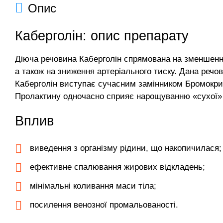
Опис
Каберголін: опис препарату
Діюча речовина Каберголін спрямована на зменшення
а також на зниження артеріального тиску. Дана речо
Каберголін виступає сучасним замінником Бромокрип
Пролактину одночасно сприяє нарощуванню «сухої» 
Вплив
виведення з організму рідини, що накопичилася;
ефективне спалювання жирових відкладень;
мінімальні коливання маси тіла;
посилення венозної промальованості.