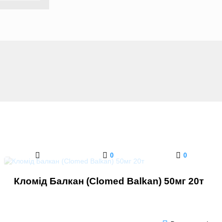
0
0
Кломід Балкан (Clomed Balkan) 50мг 20т