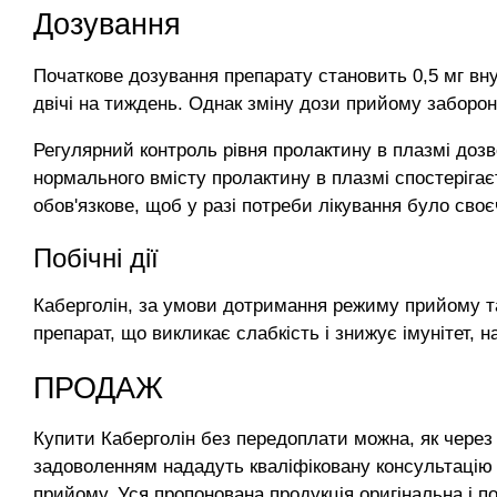
Дозування
Початкове дозування препарату становить 0,5 мг вн
двічі на тиждень. Однак зміну дози прийому забороне
Регулярний контроль рівня пролактину в плазмі доз
нормального вмісту пролактину в плазмі спостеріга
обов'язкове, щоб у разі потреби лікування було сво
Побічні дії
Каберголін, за умови дотримання режиму прийому та д
препарат, що викликає слабкість і знижує імунітет
ПРОДАЖ
Купити Каберголін без передоплати можна, як через 
задоволенням нададуть кваліфіковану консультацію 
прийому. Уся пропонована продукція оригінальна і п