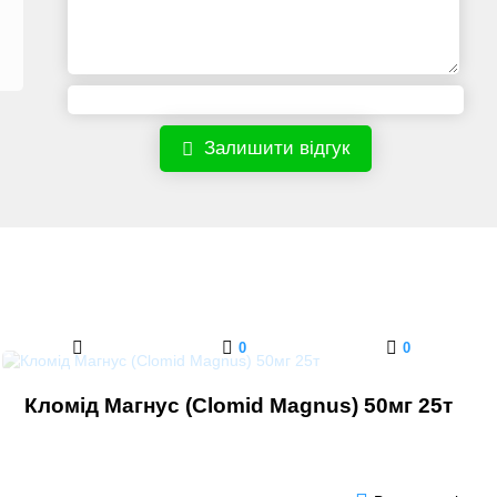
Залишити відгук
0
0
Кломід Магнус (Clomid Magnus) 50мг 25т