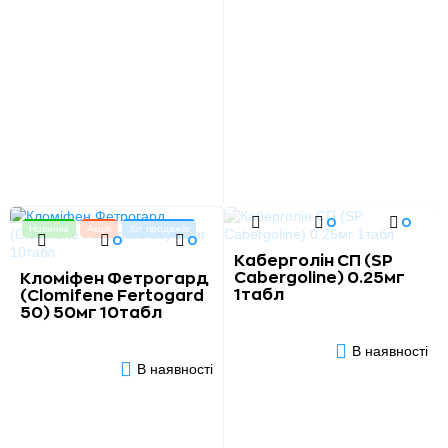
0
0
Новинка
Акція
Хіт продажів
0
0
Каберголін СП (SP
Cabergoline) 0.25мг
Кломіфен Фетрогард
1табл
(Clomifene Fertogard
50) 50мг 10табл
В наявності
В наявності