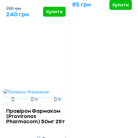
85 грн
Купити
260 грн
Купити
240 грн
0
0
Провірон Фармаком
(Provironos
Pharmacom) 50мг 25т