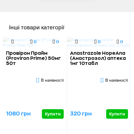
Інші товари категорії
0
0
0
0
Провірон Прайм
Anastrazole HopeAna
(Proviron Prime) 50мг
(Анастрозол) аптека
50т
1мг 10табл
В наявності
В наявності
1080 грн
320 грн
Купити
Купити