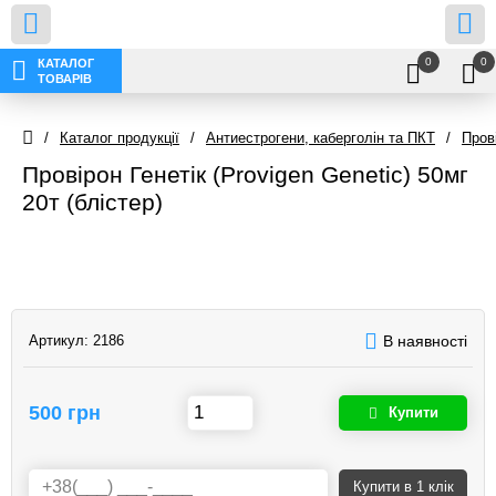
0
0
КАТАЛОГ
ТОВАРІВ
/
Каталог продукції
/
Антиестрогени, каберголін та ПКТ
/
Пров
Провірон Генетік (Provigen Genetic) 50мг
20т (блістер)
Артикул:
2186
В наявності
500 грн
Купити
Купити
в 1 клік