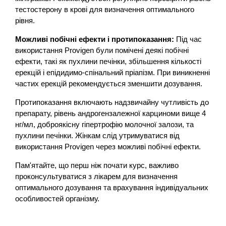
тестостерону в крові для визначення оптимального
рівня.
Можливі побічні ефекти і протипоказання:
Під час
використання Provigen були помічені деякі побічні
ефекти, такі як пухлини печінки, збільшення кількості
ерекцій і епідидимо-спінальний пріапізм. При виникненні
частих ерекцій рекомендується зменшити дозування.
Протипоказання включають надзвичайну чутливість до
препарату, рівень андрогензалежної карциноми вище 4
нг/мл, доброякісну гіпертрофію молочної залози, та
пухлини печінки. Жінкам слід утримуватися від
використання Provigen через можливі побічні ефекти.
Пам'ятайте, що перш ніж почати курс, важливо
проконсультуватися з лікарем для визначення
оптимального дозування та врахування індивідуальних
особливостей організму.