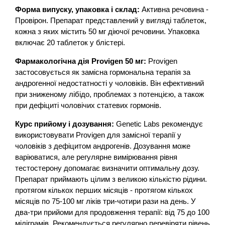
Форма випуску, упаковка і склад:
Активна речовина -
Провірон. Препарат представлений у вигляді таблеток,
кожна з яких містить 50 мг діючої речовини. Упаковка
включає 20 таблеток у блістері.
Фармакологічна дія Provigen 50 мг:
Provigen
застосовується як замісна гормональна терапія за
андрогенної недостатності у чоловіків. Він ефективний
при зниженому лібідо, проблемах з потенцією, а також
при дефіциті чоловічих статевих гормонів.
Курс прийому і дозування:
Genetic Labs рекомендує
використовувати Provigen для замісної терапії у
чоловіків з дефіцитом андрогенів. Дозування може
варіюватися, але регулярне вимірювання рівня
тестостерону допомагає визначити оптимальну дозу.
Препарат приймають цілим з великою кількістю рідини.
протягом кількох перших місяців - протягом кількох
місяців по 75-100 мг ліків три-чотири рази на день. У
два-три прийоми для продовження терапії: від 75 до 100
міліграмів. Рекомендується регулярно перевіряти рівень