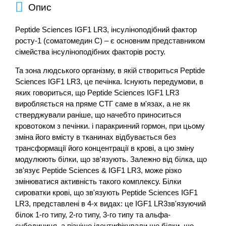
Опис
Peptide Sciences IGF1 LR3, інсуліноподібний фактор
росту-1 (соматомедин С) – є основним представником
сімейства інсуліноподібних факторів росту.
Та зона людського організму, в якій створиться Peptide
Sciences IGF1 LR3, це печінка. Існують передумови, в
яких говориться, що Peptide Sciences IGF1 LR3
виробляється на пряме СТГ саме в м'язах, а не як
стверджували раніше, що начебто приноситься
кровотоком з печінки. і паракринний гормон, при цьому
зміна його вмісту в тканинах відбувається без
трансформації його концентрації в крові, а цю зміну
модулюють білки, що зв'язують. Залежно від білка, що
зв'язує Peptide Sciences & IGF1 LR3, може різко
змінюватися активність такого комплексу. Білки
сироватки крові, що зв'язують Peptide Sciences IGF1
LR3, представлені в 4-х видах: це IGF1 LR3зв'язуючий
білок 1-го типу, 2-го типу, 3-го типу та альфа-
субодиниця, а пізніше ідентифікували ще білки, що