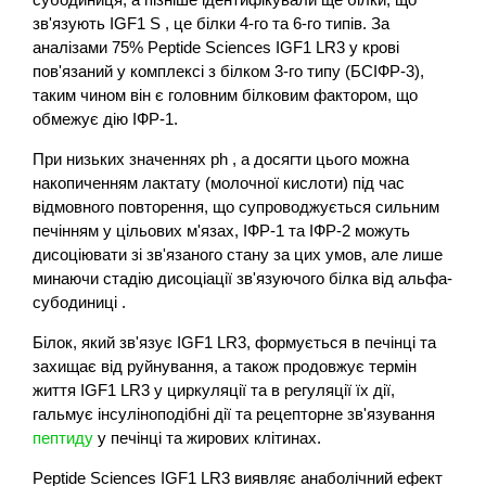
зв'язують IGF1 S , це білки 4-го та 6-го типів. За
аналізами 75% Peptide Sciences IGF1 LR3 у крові
пов'язаний у комплексі з білком 3-го типу (БСІФР-3),
таким чином він є головним білковим фактором, що
обмежує дію ІФР-1.
При низьких значеннях ph , а досягти цього можна
накопиченням лактату (молочної кислоти) під час
відмовного повторення, що супроводжується сильним
печінням у цільових м'язах, ІФР-1 та ІФР-2 можуть
дисоціювати зі зв'язаного стану за цих умов, але лише
минаючи стадію дисоціації зв'язуючого білка від альфа-
субодиниці .
Білок, який зв'язує IGF1 LR3, формується в печінці та
захищає від руйнування, а також продовжує термін
життя IGF1 LR3 у циркуляції та в регуляції їх дії,
гальмує інсуліноподібні дії та рецепторне зв'язування
пептиду
у печінці та жирових клітинах.
Peptide Sciences IGF1 LR3 виявляє анаболічний ефект