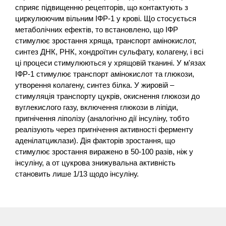
сприяє підвищенню рецепторів, що контактують з
циркулюючим вільним ІФР-1 у крові. Що стосується
метаболічних ефектів, то встановлено, що ІФР
стимулює зростання хряща, транспорт амінокислот,
синтез ДНК, РНК, хондроїтин сульфату, колагену, і всі
ці процеси стимулюються у хрящовій тканині. У м'язах
ІФР-1 стимулює транспорт амінокислот та глюкози,
утворення колагену, синтез білка. У жировій –
стимуляція транспорту цукрів, окиснення глюкози до
вуглекислого газу, включення глюкози в ліпіди,
пригнічення ліполізу (аналогічно дії інсуліну, тобто
реалізують через пригнічення активності ферменту
аденілатциклази). Дія факторів зростання, що
стимулює зростання виражено в 50-100 разів, ніж у
інсуліну, а от цукрова знижувальна активність
становить лише 1/13 щодо інсуліну.