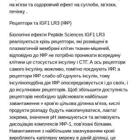
на м'язи та оздоровчий ефект на суглоби, зв'язки,
печінку .
Рецептори та IGF1 LR3 (ІФР)
Біологічні ефекти Peptide Sciences IGF1 LR3
реалізуються крізь рецептори, які розміщені в
плазматичній мембрані клітин тканин-мішеней,
відповідно до ІФР не потрібно проникати всередину
клітини це стосується інсуліну і СТГ. А ось рецептори
самого інсуліну, можливо, помітно поєднують ІФР, а
рецептори ІФР слабо об'єднують інсулін, тому
інсуліноподібна дія ІФР опосередковується і до своїх, і
до інсулінових рецепторів. Щоб збільшити доступність
рецепторів необхідно здійснювати найбільше
завантаження » кров'ю цільова ділянка м'яза, кислі
продукти розпаду будуть накопичуватися, лактат
зокрема, значення pH зменшуються та активізують
дисоціацію комплексів ІФР-1, пов'язані білками.
Навантаження з найбільшим закачуванням крові
виробляють капілярну мережу в даній ділянці, це