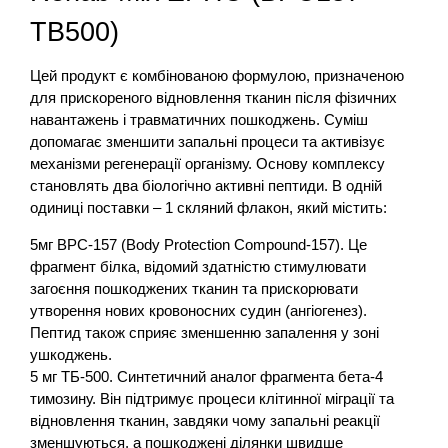
TB500)
Цей продукт є комбінованою формулою, призначеною
для прискореного відновлення тканин після фізичних
навантажень і травматичних пошкоджень. Суміш
допомагає зменшити запальні процеси та активізує
механізми регенерації організму. Основу комплексу
становлять два біологічно активні пептиди. В одній
одиниці поставки – 1 скляний флакон, який містить:
5мг BPC-157 (Body Protection Compound-157). Це
фрагмент білка, відомий здатністю стимулювати
загоєння пошкоджених тканин та прискорювати
утворення нових кровоносних судин (ангіогенез).
Пептид також сприяє зменшенню запалення у зоні
ушкоджень.
5 мг ТБ-500. Синтетичний аналог фрагмента бета-4
тимозину. Він підтримує процеси клітинної міграції та
відновлення тканин, завдяки чому запальні реакції
зменшуються, а пошкоджені ділянки швидше