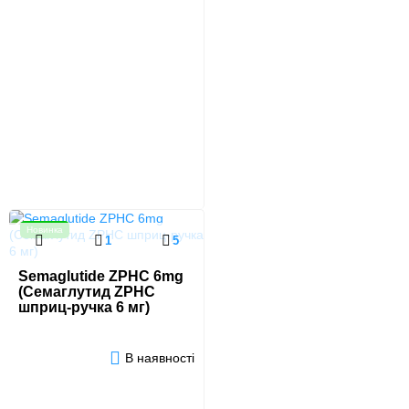
Новинка
1
5
Semaglutide ZPHC 6mg
(Семаглутид ZPHC
шприц-ручка 6 мг)
В наявності