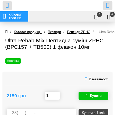
0
0
КАТАЛОГ
ТОВАРІВ
/
Каталог продукції
/
Пептиди
/
Пептиди ZPHC
/
Ultra Reh
Ultra Rehab Mix Пептидна суміш ZPHC
(BPC157 + TB500) 1 флакон 10мг
Новинка
В наявності
2150 грн
Купити
Купити
в 1 клік