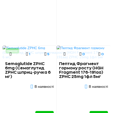
Новинка
1
5
0
0
Semaglutide ZPHC
Пептид Фрагмент
6mg (Семаглутид
гормону росту (HGH
ZPHC шприц-ручка 6
Fragment 176-191aa)
мг)
ZPHC 25mg 1фл 5мг
В наявності
В наявності