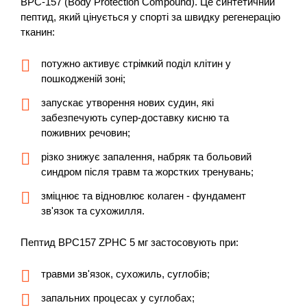
BPC-157 (Body Protection Compound). Це синтетичний
пептид, який цінується у спорті за швидку регенерацію
тканин:
потужно активує стрімкий поділ клітин у
пошкодженій зоні;
запускає утворення нових судин, які
забезпечують супер-доставку кисню та
поживних речовин;
різко знижує запалення, набряк та больовий
синдром після травм та жорстких тренувань;
зміцнює та відновлює колаген - фундамент
зв'язок та сухожилля.
Пептид BPC157 ZPHC 5 мг застосовують при:
травми зв'язок, сухожиль, суглобів;
запальних процесах у суглобах;