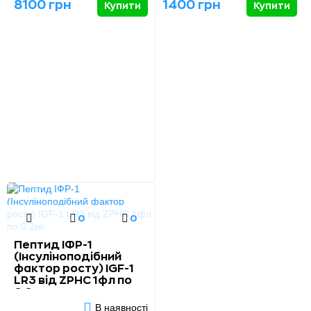
8100 грн
1400 грн
Купити
Купити
0
0
Пептид ІФР-1
(Інсуліноподібний
фактор росту) IGF-1
LR3 від ZPHC 1фл по
0.2мг
В наявності