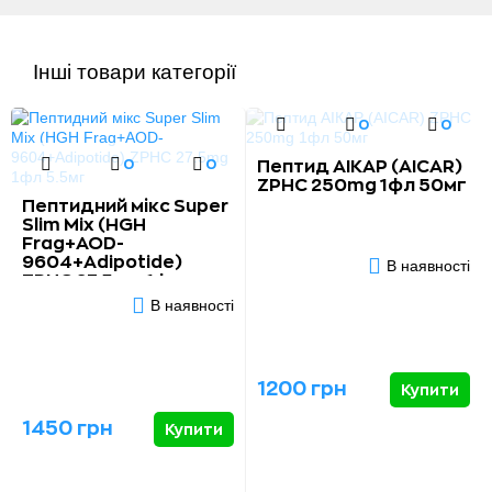
Інші товари категорії
0
0
0
0
Пептид АІКАР (AICAR)
ZPHC 250mg 1фл 50мг
Пептидний мікс Super
Slim Mix (HGH
Frag+AOD-
9604+Adipotide)
В наявності
ZPHC 27.5mg 1фл
5.5мг
В наявності
1200 грн
Купити
1450 грн
Купити