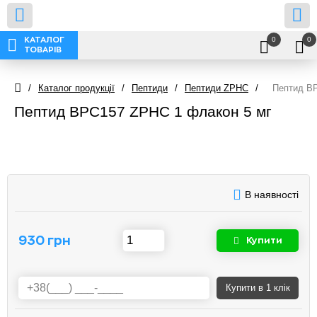
0
0
КАТАЛОГ
ТОВАРІВ
/
Каталог продукції
/
Пептиди
/
Пептиди ZPHC
/
Пептид B
Пептид BPC157 ZPHC 1 флакон 5 мг
В наявності
930 грн
Купити
Купити
в 1 клік