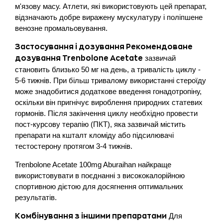
м'язову масу. Атлети, які використовують цей препарат,
відзначають добре виражену мускулатуру і поліпшене
венозне промальовування.
Застосування і дозування Рекомендоване
зазвичай
дозування Trenbolone Acetate
становить близько 50 мг на день, а тривалість циклу -
5-6 тижнів. При більш тривалому використанні стероїду
може знадобитися додаткове введення гонадотропіну,
оскільки він пригнічує вироблення природних статевих
гормонів. Після закінчення циклу необхідно провести
пост-курсову терапію (ПКТ), яка зазвичай містить
препарати на кшталт кломіду або підсилювачі
тестостерону протягом 3-4 тижнів.
Trenbolone Acetate 100mg Aburaihan найкраще
використовувати в поєднанні з висококалорійною
спортивною дієтою для досягнення оптимальних
результатів.
Для
Комбінування з іншими препаратами