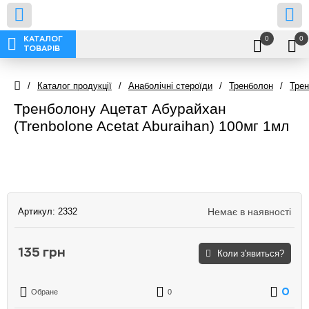
0
0
КАТАЛОГ
ТОВАРІВ
/
Каталог продукції
/
Анаболічні стероїди
/
Тренболон
/
Трен
Тренболону Ацетат Абурайхан
(Trenbolone Acetat Aburaihan) 100мг 1мл
Артикул:
2332
Немає в наявності
135 грн
Коли з'явиться?
0
Обране
0