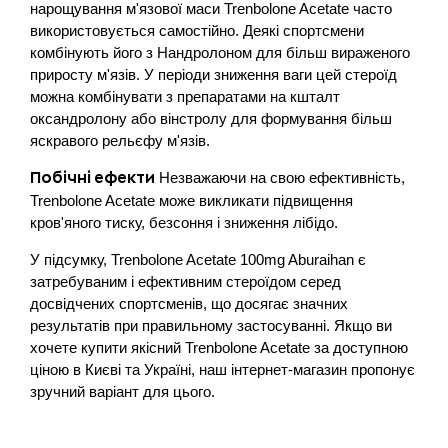
нарощування м'язової маси Trenbolone Acetate часто
використовується самостійно. Деякі спортсмени
комбінують його з Нандролоном для більш вираженого
приросту м'язів. У періоди зниження ваги цей стероїд
можна комбінувати з препаратами на кшталт
оксандролону або вінстролу для формування більш
яскравого рельєфу м'язів.
Незважаючи на свою ефективність,
Побічні ефекти
Trenbolone Acetate може викликати підвищення
кров'яного тиску, безсоння і зниження лібідо.
У підсумку, Trenbolone Acetate 100mg Aburaihan є
затребуваним і ефективним стероїдом серед
досвідчених спортсменів, що досягає значних
результатів при правильному застосуванні. Якщо ви
хочете купити якісний Trenbolone Acetate за доступною
ціною в Києві та Україні, наш інтернет-магазин пропонує
зручний варіант для цього.