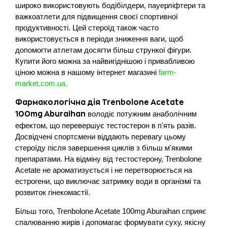
широко використовують бодібілдери, пауерліфтери та
важкоатлети для підвищення своєї спортивної
продуктивності. Цей стероїд також часто
використовується в періоди зниження ваги, щоб
допомогти атлетам досягти більш стрункої фігури.
Купити його можна за найвигіднішою і привабливою
ціною можна в нашому інтернет магазині
farm-
market.com.ua.
Фармакологічна дія Trenbolone Acetate
володіє потужним анаболічним
100mg Aburaihan
ефектом, що перевершує тестостерон в п'ять разів.
Досвідчені спортсмени віддають перевагу цьому
стероїду після завершення циклів з більш м'якими
препаратами. На відміну від тестостерону, Trenbolone
Acetate не ароматизується і не перетворюється на
естрогени, що виключає затримку води в організмі та
розвиток гінекомастії.
Більш того, Trenbolone Acetate 100mg Aburaihan сприяє
спалюванню жирів і допомагає формувати суху, якісну