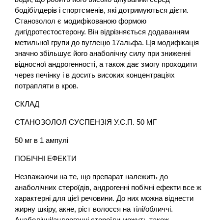
бодібілдерів і спортсменів, які дотримуються дієти.
Станозолол є модифікованою формою
дигідротестостерону. Він відрізняється додаванням
метильної групи до вуглецю 17альфа. Ця модифікація
значно збільшує його анаболічну силу при зниженні
відносної андрогенності, а також дає змогу проходити
через печінку і в досить високих концентраціях
потрапляти в кров.
СКЛАД
СТАНОЗОЛОЛ СУСПЕНЗІЯ У.С.П. 50 МГ
50 мг в 1 ампулі
ПОБІЧНІ ЕФЕКТИ
Незважаючи на те, що препарат належить до
анаболічних стероїдів, андрогенні побічні ефекти все ж
характерні для цієї речовини. До них можна віднести
жирну шкіру, акне, ріст волосся на тілі/обличчі.
Анаболічні/андрогенні стероїди можуть також