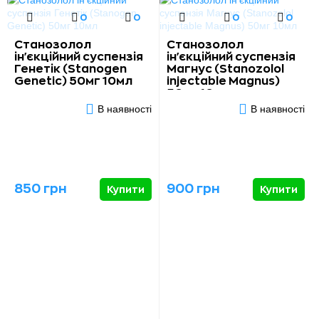
0
0
0
0
Станозолол
Станозолол
ін'єкційний суспензія
ін'єкційний суспензія
Генетік (Stanogen
Магнус (Stanozolol
Genetic) 50мг 10мл
injectable Magnus)
50мг 10мл
В наявності
В наявності
850 грн
900 грн
Купити
Купити