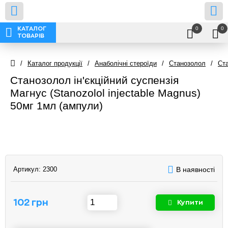
0
0
КАТАЛОГ
ТОВАРІВ
/
Каталог продукції
/
Анаболічні стероїди
/
Станозолол
/
Ста
Станозолол ін'єкційний суспензія
Магнус (Stanozolol injectable Magnus)
50мг 1мл (ампули)
Артикул:
2300
В наявності
102 грн
Купити