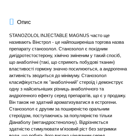
Опис
STANOZOLOL INJECTABLE MAGNUS часто ще
називають Вінстрол - це найпоширеніша торгова назва
препарату станозолол. Станозолол є похідним
дигідротестостерону, хімічно зміненим у такий спосіб,
що анаболічні (такі, що сприяють побудові тканин)
властивості гормону значно посилюються, а андрогенна
активність зводиться до мінімуму. Станозолол
класифікується як "анаболічний" стероїд і демонструє
одну з найсильніших різниць анаболічного та
андрогенного ефекту серед препаратів, що є у продажу.
Він також не здатний ароматизуватися в естрогени.
Станозолол є другим за поширеністю оральним
стероїдом, поступаючись за популярністю тільки
Діанаболу (метандростенолону). Відрізняється
здатністю стимулювати м'язовий ріст без затримки
води, що робить його високо цінуваним серед