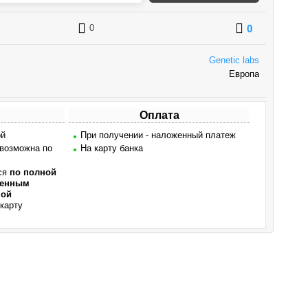
0
0
Genetic labs
Европа
Оплата
ой
При получении - наложенный платеж
 возможна по
На карту банка
ся
по полной
женным
ной
карту