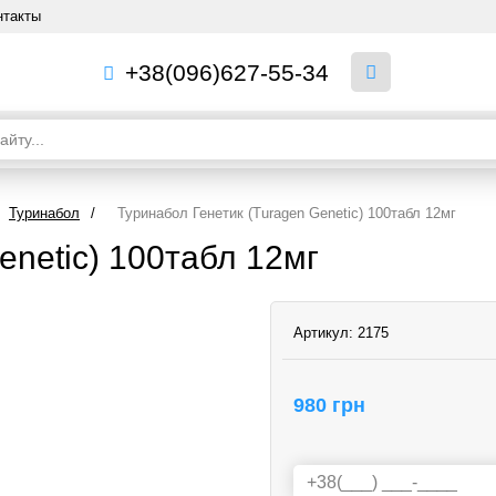
нтакты
+38(096)627-55-34
Туринабол
/
Туринабол Генетик (Turagen Genetic) 100табл 12мг
enetic) 100табл 12мг
Артикул:
2175
980 грн