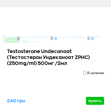
0
0
Новинка
Testosterone Undecanoat
(Тестостерон Ундеканоат ZPHC)
(250mg/ml) 500мг /2мл
В наличии
240 грн
Купить