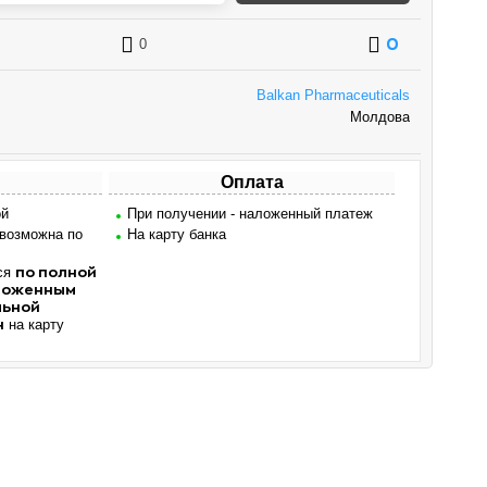
0
0
Balkan Pharmaceuticals
Молдова
Оплата
ой
При получении - наложенный платеж
 возможна по
На карту банка
ся
по полной
аложенным
льной
на карту
н