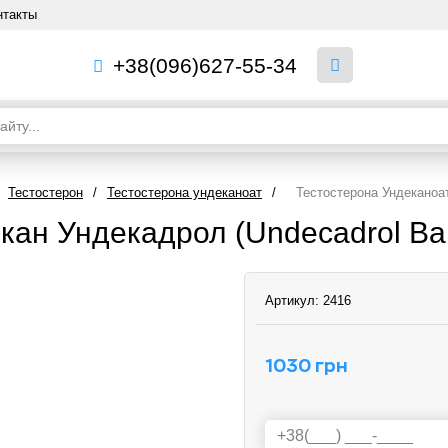
нтакты
+38(096)627-55-34
Тестостерон
/
Тестостерона ундеканоат
/
Тестостерона Ундеканоат
ан Ундекадрол (Undecadrol Bal
Артикул:
2416
1030 грн