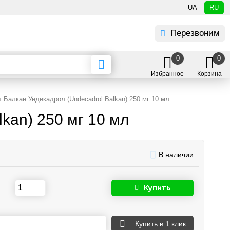
UA
RU
Перезвоним
0
0
Избранное
Корзина
 Балкан Ундекадрол (Undecadrol Balkan) 250 мг 10 мл
kan) 250 мг 10 мл
В наличии
Купить
Купить
в 1 клик