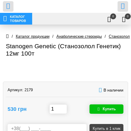
0
0
КАТАЛОГ
ТОВАРОВ
/
Каталог продукции
/
Анаболические стероиды
/
Станозолол
Stanogen Genetic (Станозолол Генетик)
12мг 100т
Артикул:
2179
В наличии
530 грн
Купить
Купить
в 1 клик