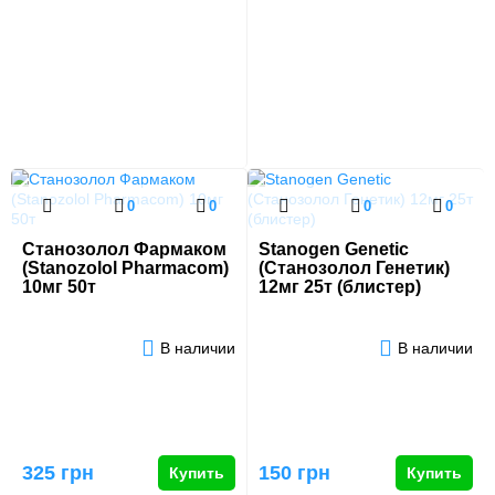
0
0
0
0
Станозолол Фармаком
Stanogen Genetic
(Stanozolol Pharmacom)
(Станозолол Генетик)
10мг 50т
12мг 25т (блистер)
В наличии
В наличии
325 грн
150 грн
Купить
Купить