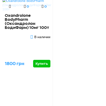
0
0
Oxandrolone
BodyPharm
(Оксандролон
БодиФарм) 10мг 100т
В наличии
1800 грн
Купить