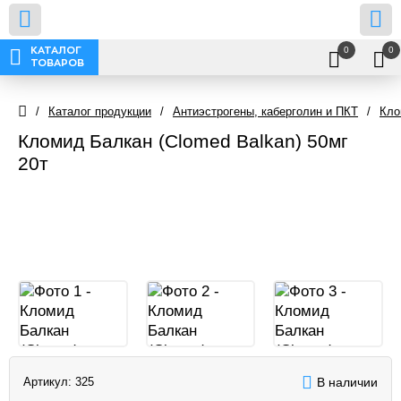
0
0
КАТАЛОГ
ТОВАРОВ
/
Каталог продукции
/
Антиэстрогены, каберголин и ПКТ
/
Кло
Кломид Балкан (Clomed Balkan) 50мг
20т
Артикул:
325
В наличии