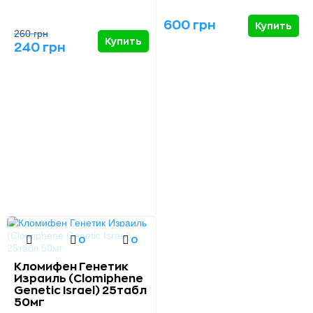
600 грн
Купить
260 грн
Купить
240 грн
0
0
Кломифен Генетик
Израиль (Clomiphene
Genetic Israel) 25табл
50мг