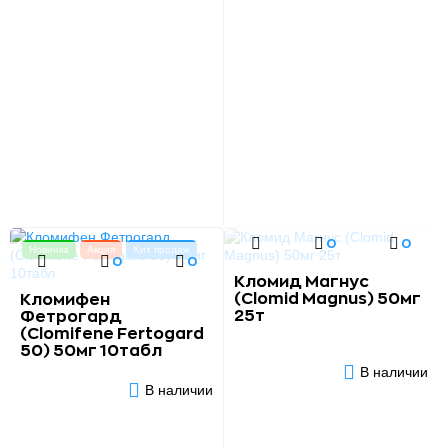
0
0
Новинка
Акция
Хит продаж
0
0
Кломид Магнус
(Clomid Magnus) 50мг
Кломифен
25т
Фетрогард
(Clomifene Fertogard
50) 50мг 10табл
В наличии
В наличии