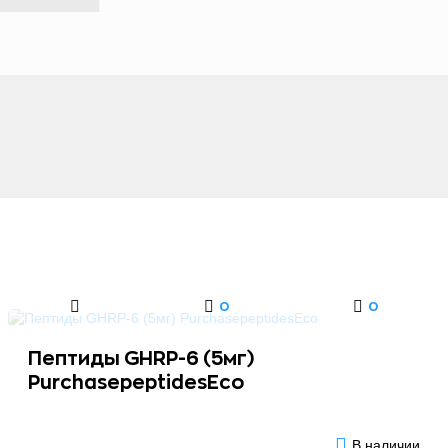
0
0
Пептиды GHRP-6 (5мг)
PurchasepeptidesEco
В наличии