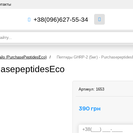
нтакты
+38(096)627-55-34
йз (PurchasePeptidesEco)
/
Пептиды GHRP-2 (5мг) - Purchasepeptide
hasepeptidesEco
Артикул:
1653
390 грн