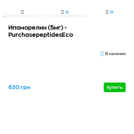
0
0
Ипаморелин (5мг) -
PurchasepeptidesEco
В наличии
630 грн
Купить