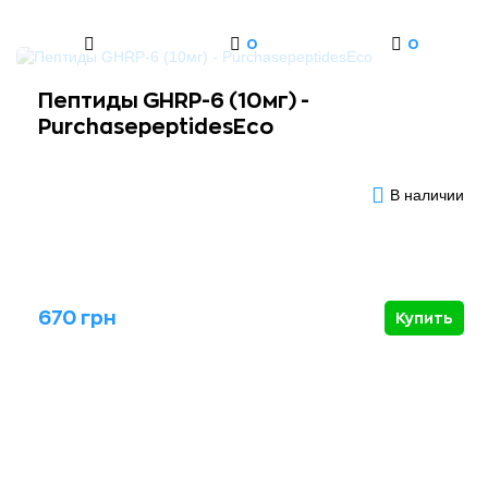
0
0
Пептиды GHRP-6 (10мг) -
PurchasepeptidesEco
В наличии
670 грн
Купить