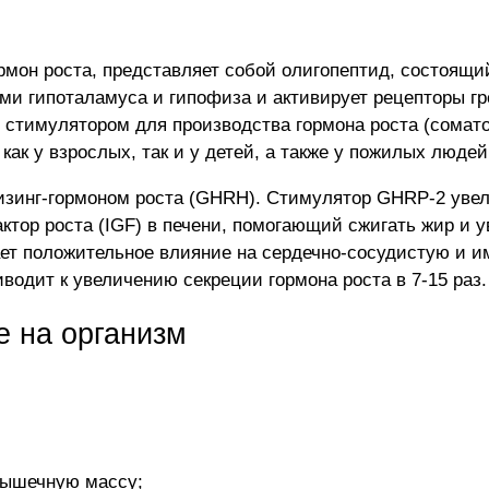
мон роста, представляет собой олигопептид, состоящи
ами гипоталамуса и гипофиза и активирует рецепторы г
 стимулятором для производства гормона роста (сомато
как у взрослых, так и у детей, а также у пожилых людей
изинг-гормоном роста (GHRH). Стимулятор GHRP-2 увели
тор роста (IGF) в печени, помогающий сжигать жир и у
вает положительное влияние на сердечно-сосудистую и
водит к увеличению секреции гормона роста в 7-15 раз.
е на организм
мышечную массу;