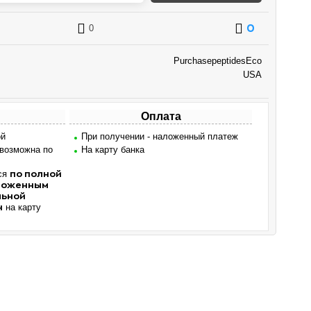
0
0
PurchasepeptidesEco
USA
Оплата
ой
При получении - наложенный платеж
 возможна по
На карту банка
ся
по полной
аложенным
льной
на карту
н