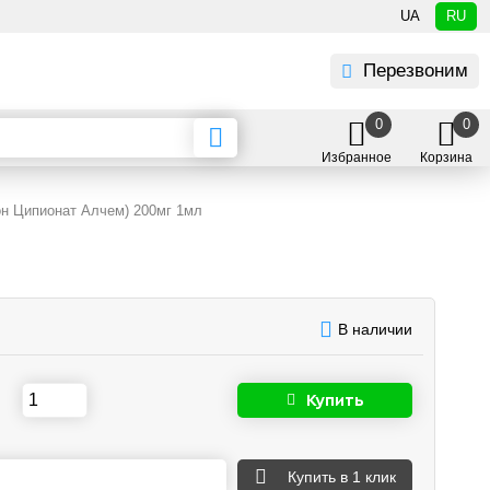
UA
RU
Перезвоним
0
0
Избранное
Корзина
он Ципионат Алчем) 200мг 1мл
В наличии
Купить
Купить
в 1 клик