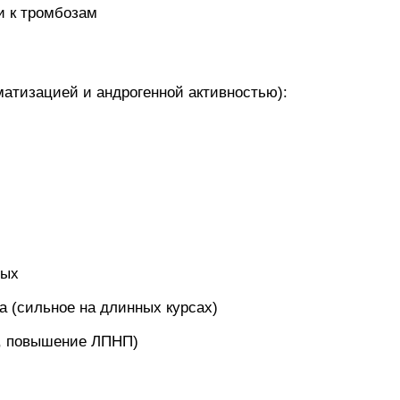
и к тромбозам
атизацией и андрогенной активностью):
ных
а (сильное на длинных курсах)
, повышение ЛПНП)