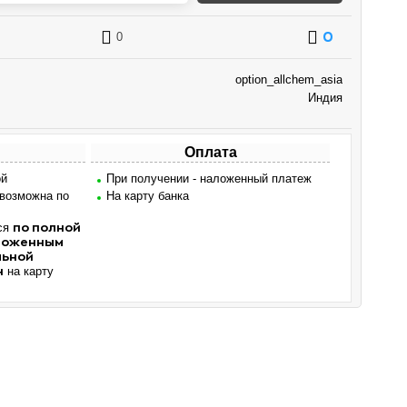
0
0
option_allchem_asia
Индия
Оплата
ой
При получении - наложенный платеж
 возможна по
На карту банка
ся
по полной
аложенным
льной
на карту
н