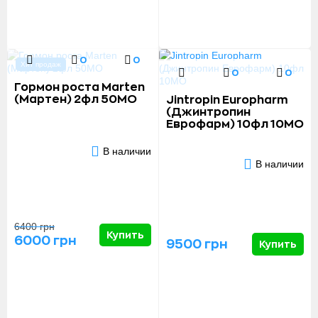
0
0
Хит продаж
0
0
Гормон роста Marten
(Мартен) 2фл 50МО
Jintropin Europharm
(Джинтропин
Еврофарм) 10фл 10MО
В наличии
В наличии
6400 грн
Купить
6000 грн
9500 грн
Купить