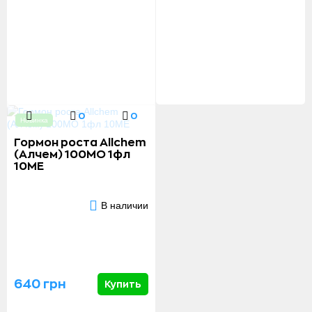
0
0
Новинка
Гормон роста Allchem
(Алчем) 100МО 1фл
10МЕ
В наличии
640 грн
Купить