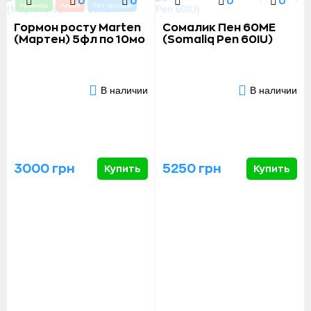
0
0
0
0
Новинка
Акция
Хит продаж
Гормон росту Marten
Сомалик Пен 60МЕ
(Мартен) 5фл по 10мо
(Somaliq Pen 60IU)
В наличии
В наличии
3000 грн
5250 грн
Купить
Купить