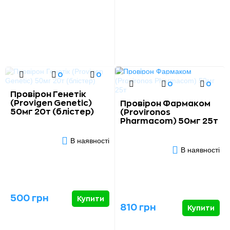
0
0
0
0
Провірон Генетік
(Provigen Genetic)
Провірон Фармаком
50мг 20т (блістер)
(Provironos
Pharmacom) 50мг 25т
В наявності
В наявності
500 грн
Купити
810 грн
Купити