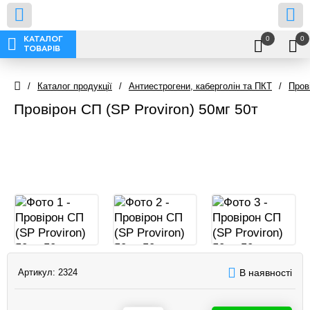
0
0
КАТАЛОГ
ТОВАРІВ
/
Каталог продукції
/
Антиестрогени, каберголін та ПКТ
/
Пров
Провірон СП (SP Proviron) 50мг 50т
Артикул:
2324
В наявності