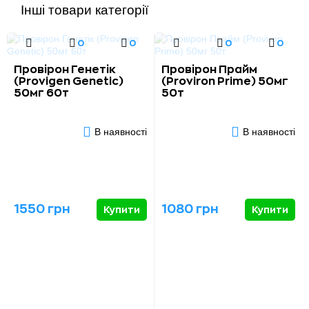
Інші товари категорії
0
0
0
0
Провірон Генетік
Провірон Прайм
(Provigen Genetic)
(Proviron Prime) 50мг
50мг 60т
50т
В наявності
В наявності
1550 грн
1080 грн
Купити
Купити