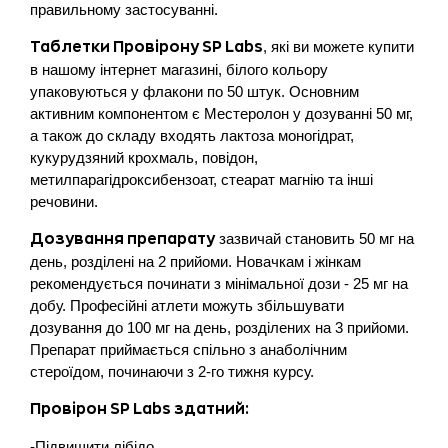
правильному застосуванні.
, які ви можете купити
Таблетки Провірону SP Labs
в нашому інтернет магазині, білого кольору
упаковуються у флакони по 50 штук. Основним
активним компонентом є Местеролон у дозуванні 50 мг,
а також до складу входять лактоза моногідрат,
кукурудзяний крохмаль, повідон,
метилпарагідроксибензоат, стеарат магнію та інші
речовини.
зазвичай становить 50 мг на
Дозування препарату
день, розділені на 2 прийоми. Новачкам і жінкам
рекомендується починати з мінімальної дози - 25 мг на
добу. Професійні атлети можуть збільшувати
дозування до 100 мг на день, розділених на 3 прийоми.
Препарат приймається спільно з анаболічним
стероїдом, починаючи з 2-го тижня курсу.
Провірон SP Labs здатний:
-Підвищити лібідо.