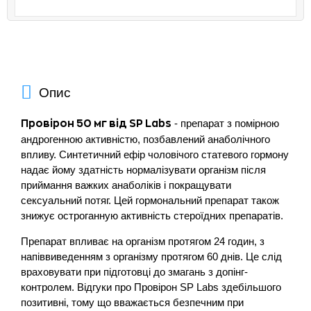
Опис
- препарат з помірною
Провірон 50 мг від SP Labs
андрогенною активністю, позбавлений анаболічного
впливу. Синтетичний ефір чоловічого статевого гормону
надає йому здатність нормалізувати організм після
приймання важких анаболіків і покращувати
сексуальний потяг. Цей гормональний препарат також
знижує остроганную активність стероїдних препаратів.
Препарат впливає на організм протягом 24 годин, з
напіввиведенням з організму протягом 60 днів. Це слід
враховувати при підготовці до змагань з допінг-
контролем. Відгуки про Провірон SP Labs здебільшого
позитивні, тому що вважається безпечним при