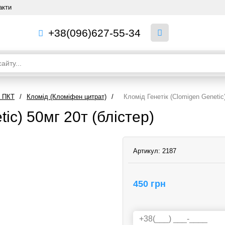
акти
+38(096)627-55-34
а ПКТ
/
Кломід (Кломіфен цитрат)
/
Кломід Генетік (Clomigen Genetic)
ic) 50мг 20т (блістер)
Артикул:
2187
450 грн