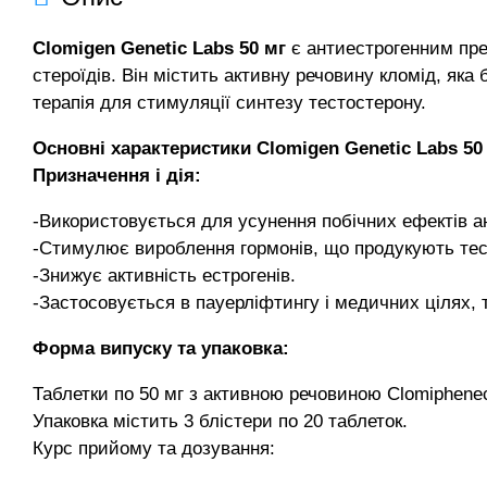
Clomigen Genetic Labs 50 мг
є антиестрогенним пре
стероїдів. Він містить активну речовину кломід, яка
терапія для стимуляції синтезу тестостерону.
Основні характеристики Clomigen Genetic Labs 50
Призначення і дія:
-Використовується для усунення побічних ефектів ан
-Стимулює вироблення гормонів, що продукують тес
-Знижує активність естрогенів.
-Застосовується в пауерліфтингу і медичних цілях, 
Форма випуску та упаковка:
Таблетки по 50 мг з активною речовиною Clomipheneci
Упаковка містить 3 блістери по 20 таблеток.
Курс прийому та дозування: