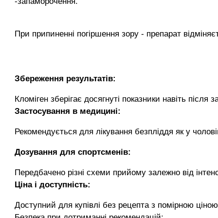
-запаморочення.
При припиненні погіршення зору - препарат відміняє
Збереження результатів:
Кломіген зберігає досягнуті показники навіть після з
Застосування в медицині:
Рекомендується для лікування безпліддя як у чоловіків
Дозування для спортсменів:
Передбачено різні схеми прийому залежно від інтенс
Ціна і доступність:
Доступний для купівлі без рецепта з помірною ціною
Безпека при дотриманні рекомендацій: