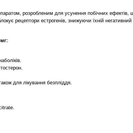
паратом, розробленим для усунення побічних ефектів, 
 блокує рецептори естрогенів, знижуючи їхній негативний
 мг:
аболіків.
тостерон.
також для лікування безпліддя.
trate.