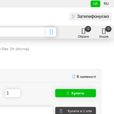
UA
RU
Зателефонуємо
0
0
Обране
Кошик
 50мг 20т (блістер)
В наявності
Купити
Купити
в 1 клік