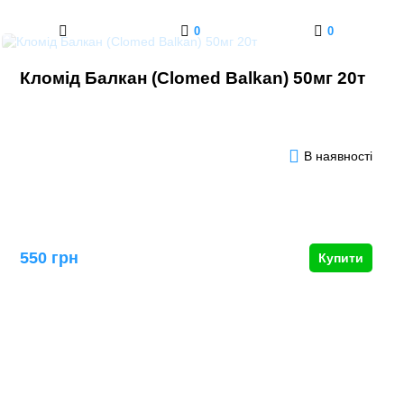
0
0
Кломід Балкан (Clomed Balkan) 50мг 20т
В наявності
550 грн
Купити