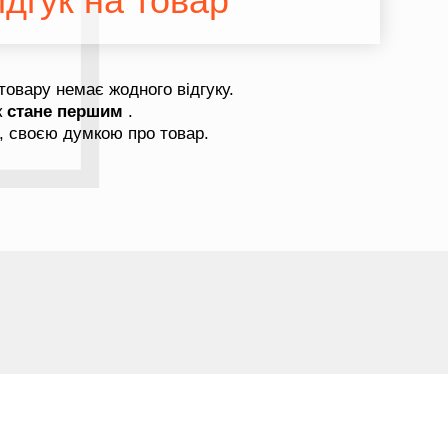
дгук на товар
товару немає жодного відгуку.
к
стане першим
.
, своєю думкою про товар.