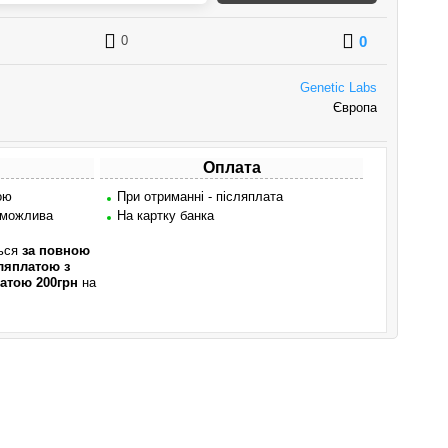
0
0
Genetic Labs
Європа
Оплата
ою
При отриманні - післяплата
 можлива
На картку банка
ться
за повною
ляплатою з
атою 200грн
на