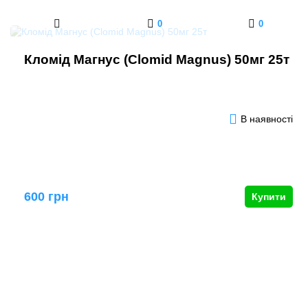
0
0
Кломід Магнус (Clomid Magnus) 50мг 25т
В наявності
600 грн
Купити