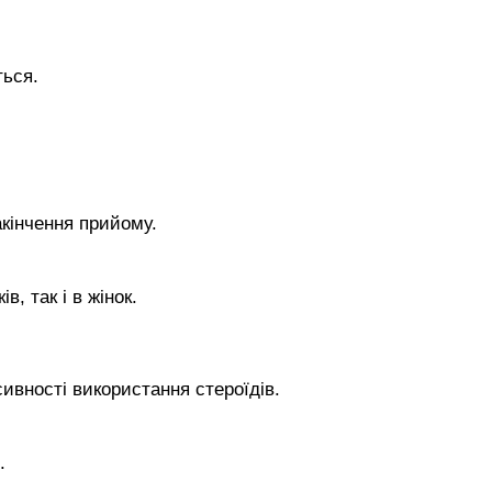
ться.
акінчення прийому.
, так і в жінок.
ивності використання стероїдів.
.