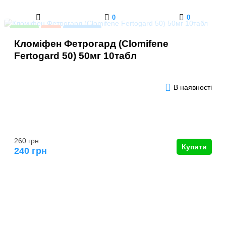
0
0
Новинка
Акція
Хіт продажів
Кломіфен Фетрогард (Clomifene
Fertogard 50) 50мг 10табл
В наявності
260 грн
Купити
240 грн