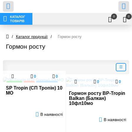
0
0
КАТАЛОГ
ТОВАРІВ
/
Каталог продукції
/
Гормон росту
Гормон росту
0
0
0
0
Новинка
Акція
Хіт продажів
SP Tropin (СП Тропін) 10
МО
Гормон росту BP-Tropin
Balkan (Балкан)
10фл10мо
В наявності
В наявності