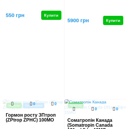
550 грн
Купити
5900 грн
Купити
0
0
Новинка
Хіт продажів
Новинка
0
0
Гормон росту ЗПтроп
(ZPtrop ZPHC) 100МО
Соматропін Канада
(Somatropin Canada