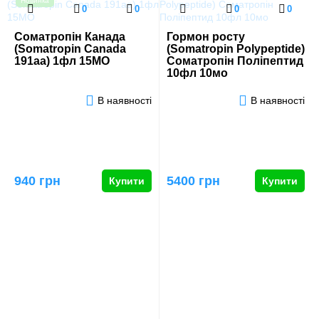
Новинка
0
0
0
0
Соматропін Канада
Гормон росту
(Somatropin Canada
(Somatropin Polypeptide)
191aa) 1фл 15МО
Соматропін Поліпептид
10фл 10мо
В наявності
В наявності
940 грн
5400 грн
Купити
Купити