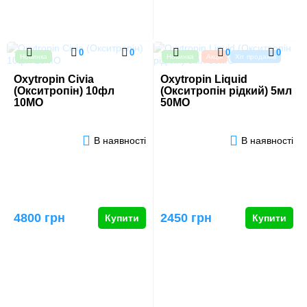
0
0
0
0
Новинка
Новинка
Акція
Хіт продажів
Oxytropin Civia
Oxytropin Liquid
(Окситропін) 10фл
(Окситропін рідкий) 5мл
10МО
50МО
В наявності
В наявності
4800 грн
2450 грн
Купити
Купити