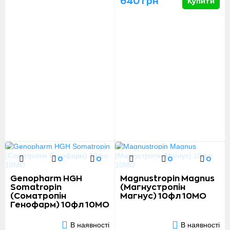
640 грн
Купити
0
0
0
0
Genopharm HGH
Magnustropin Magnus
Somatropin
(Магнустропін
(Соматропін
Магнус) 10фл 10MО
Генофарм) 10фл 10MО
В наявності
В наявності