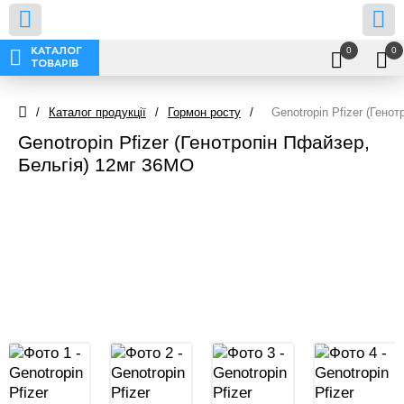
0
0
КАТАЛОГ
ТОВАРІВ
/
Каталог продукції
/
Гормон росту
/
Genotropin Pfizer (Гено
Genotropin Pfizer (Генотропін Пфайзер,
Бельгія) 12мг 36МО