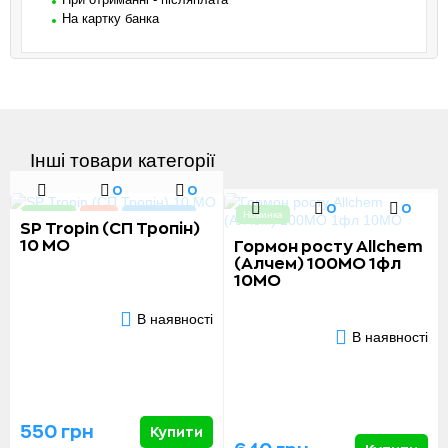
На картку банка
Інші товари категорії
0
0
0
0
Новинка
Акція
Хіт продажів
Новинка
SP Tropin (СП Тропін)
10 МО
Гормон росту Allchem
(Алчем) 100МО 1фл
10МО
В наявності
В наявності
550 грн
Купити