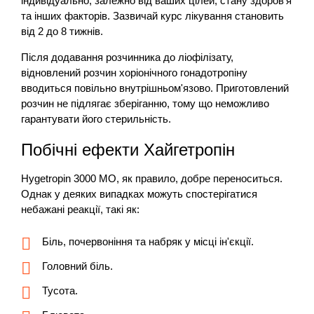
індивідуально, залежно від ваших цілей, стану здоров'я
та інших факторів. Зазвичай курс лікування становить
від 2 до 8 тижнів.
Після додавання розчинника до ліофілізату,
відновлений розчин хоріонічного гонадотропіну
вводиться повільно внутрішньом'язово. Приготовлений
розчин не підлягає зберіганню, тому що неможливо
гарантувати його стерильність.
Побічні ефекти Хайгетропін
Hygetropin 3000 МО, як правило, добре переноситься.
Однак у деяких випадках можуть спостерігатися
небажані реакції, такі як:
Біль, почервоніння та набряк у місці ін'єкції.
Головний біль.
Тусота.