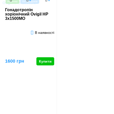
Новинка
Хіт продажів
Гонадотропін
хоріонічний Ovigil HP
3x1500МО
В наявності
1600 грн
Купити