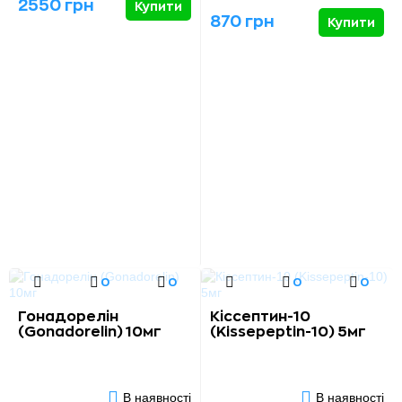
2550 грн
Купити
870 грн
Купити
0
0
0
0
Гонадорелін
Кіссептин-10
(Gonadorelin) 10мг
(Kissepeptin-10) 5мг
В наявності
В наявності