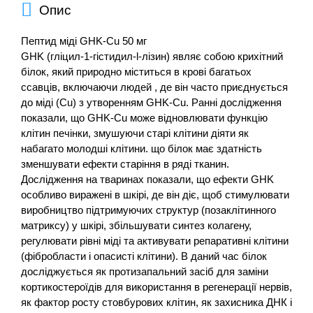
Опис
Пептид міді GHK-Cu 50 мг
GHK (гліцил-1-гістидил-l-лізин) являє собою крихітний
білок, який природно міститься в крові багатьох
ссавців, включаючи людей , де він часто приєднується
до міді (Cu) з утворенням GHK-Cu. Ранні дослідження
показали, що GHK-Cu може відновлювати функцію
клітин печінки, змушуючи старі клітини діяти як
набагато молодші клітини. що білок має здатність
зменшувати ефекти старіння в ряді тканин.
Дослідження на тваринах показали, що ефекти GHK
особливо виражені в шкірі, де він діє, щоб стимулювати
виробництво підтримуючих структур (позаклітинного
матриксу) у шкірі, збільшувати синтез колагену,
регулювати рівні міді та активувати репаративні клітини
(фібробласти і опасисті клітини). В даний час білок
досліджується як протизапальний засіб для заміни
кортикостероїдів для використання в регенерації нервів,
як фактор росту стовбурових клітин, як захисника ДНК і