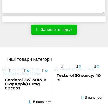
Залишити відгук
Інші товари категорії
0
0
0
0
Testorol 30 капсул 10
мг
Cardarol GW-501516
(Кардарін) 10mg
60caps
В наявності
В наявності