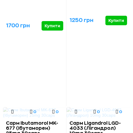
1250 грн
Купити
1700 грн
Купити
0
0
0
0
Сарм Ibutamorol MK-
Сарм Ligandrol LGD-
677 (Ібутаморен)
4033 (Лігандрол)