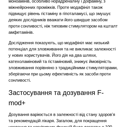
моноамінів, особливо норадреналіну і дофаміну, з
міжнейронних проміжків. Проте модафініл також
підвищує рівень гістаміну в гіпоталамусі, що змушує
деяких дослідників вважати його швидше засобом
проти сонливості, ніж типовим стимулятором на кшталт
амфетамінів.
Дослідження показують, що модафініл має низький
потенціал для зловживання та не викликає залежності
у нових користувачів. Його дія на два шляхи,
катехоламіновий та гістаміновий, знижує ймовірність
зловживання порівняно з традиційними стимуляторами,
зберігаючи при цьому ефективність як засоби проти
сонливості.
Застосування та дозування F-
mod+
Дозування варіюється в залежності від стану здоров'я
та рекомендацій лікаря. Загалом, для покращення
неспання та когнітивних функцій буде достатньо 100-