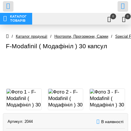
0
0
КАТАЛОГ
ТОВАРІВ
/
Каталог продукції
/
Ноотропи, Прогормони, Сарми
/
Special 
F-Modafinil ( Модафініл ) 30 капсул
Артикул:
2044
В наявності