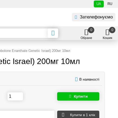
UA
RU
Зателефонуємо
0
0
Обране
Кошик
nbolone Enanthate Genetic Israel) 200мг 10мл
tic Israel) 200мг 10мл
В наявності
Купити
Купити
в 1 клік