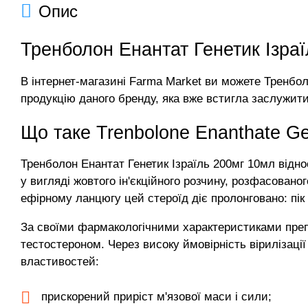
Опис
Тренболон Енантат Генетик Ізраї
В інтернет-магазині Farma Market ви можете Тренбо
продукцію даного бренду, яка вже встигла заслужити 
Що таке Trenbolone Enanthate Ge
Тренболон Енантат Генетик Ізраїль 200мг 10мл відн
у вигляді жовтого ін'єкційного розчину, розфасовано
ефірному ланцюгу цей стероїд діє пролонговано: пік 
За своїми фармакологічними характеристиками препа
тестостероном. Через високу ймовірність вірилізації
властивостей:
прискорений приріст м'язової маси і сили;