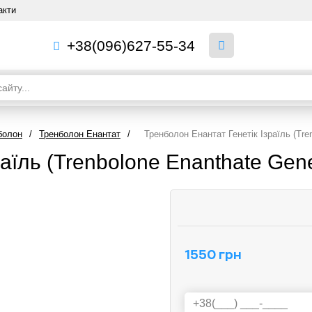
акти
+38(096)627-55-34
болон
/
Тренболон Енантат
/
Тренболон Енантат Генетік Ізраїль (Tre
аїль (Trenbolone Enanthate Gene
1550 грн