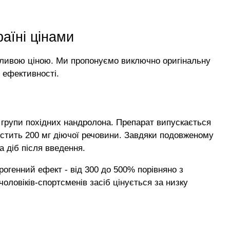
аїні цінами
абливою ціною. Ми пропонуємо виключно оригінальну
й ефективності.
 групи похідних нандролона. Препарат випускається
містить 200 мг діючої речовини. Завдяки подовженому
а діб після введення.
огенний ефект - від 300 до 500% порівняно з
оловіків-спортсменів засіб цінується за низку