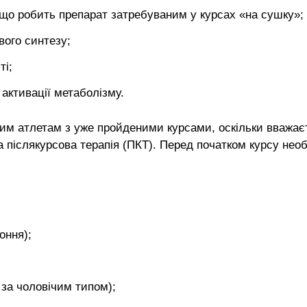
 що робить препарат затребуваним у курсах «на сушку»;
вого синтезу;
ті;
ктивації метаболізму.
им атлетам з уже пройденими курсами, оскільки вважає
післякурсова терапія (ПКТ). Перед початком курсу необх
оння);
 за чоловічим типом);