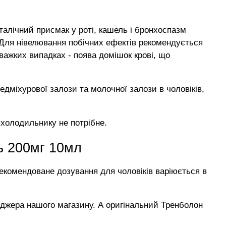
талічний присмак у роті, кашель і бронхоспазм
н. Для нівелювання побічних ефектів рекомендується
 важких випадках - поява домішок крові, що
дміхурової залози та молочної залози в чоловіків,
 холодильнику не потрібне.
ь 200мг 10мл
 Рекомендоване дозування для чоловіків варіюється в
джера нашого магазину. А оригінальний Тренболон