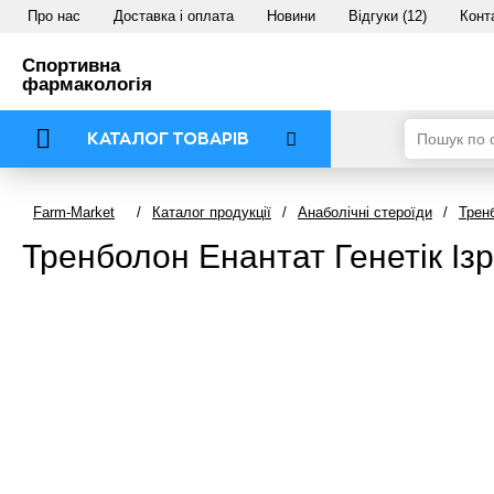
Про нас
Доставка і оплата
Новини
Відгуки (12)
Конт
Спортивна
фармакологія
КАТАЛОГ ТОВАРІВ
Farm-Market
/
Каталог продукції
/
Анаболічні стероїди
/
Трен
Тренболон Енантат Генетік Ізр