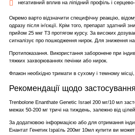
негативний вплив на ліпідний профіль і серцево
Окремо варто відзначити специфічну реакцію, відому
одразу після ін'єкції. Крім того, препарат здатний 
прийом 25 мкг Т3 протягом курсу. За високих дозуван
сигналізує про пошкодження нирок. Для зниження н
Протипоказання. Використання заборонене при індив
тяжких захворюваннях печінки або нирок.
Флакон необхідно тримати в сухому і темному місці,
Рекомендації щодо застосування
Trenbolone Enanthate Genetic Israel 200 мг/10 мл за
межах 50-200 мг тричі на тиждень, залежно від цілей 
За додатковою інформацією або для отримання інди
Енантат Генетик Ізраїль 200мг 10мл купити ви может