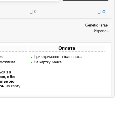
0
0
Genetic Israel
Израиль
Оплата
ою
При отриманні - післяплата
 можлива
На картку банка
ться
за
ою, або
мальною
на карту
рн