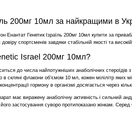
ль 200мг 10мл за найкращими в Укр
лон Енантат Генетик Ізраїль 200мг 10мл купити за прив
довіру спортсменів завдяки стабільній якості та високі
netic Israel 200мг 10мл?
оситься до числа найпотужніших анаболічних стероїдів з
го в скляні флакони об'ємом 10 мл, кожен мілілітр яких 
концентрації гормону в організмі досягається через кільк
рат має виражену анаболічну активність і сильний андр
 його застосування суворо протипоказано жінкам. Серед ч