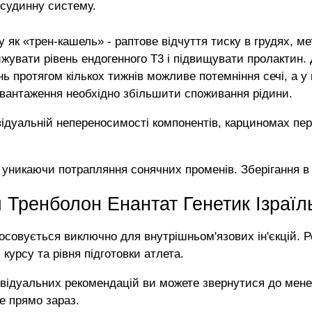
-судинну систему.
 як «трен-кашель» - раптове відчуття тиску в грудях, ме
знижувати рівень ендогенного Т3 і підвищувати пролакти
ь протягом кількох тижнів можливе потемніння сечі, а у
авантаження необхідно збільшити споживання рідини.
ідуальній непереносимості компонентів, карциномах пере
 уникаючи потрапляння сонячних променів. Зберігання в
 Тренболон Енантат Генетик Ізраїл
стосовується виключно для внутрішньом'язових ін'єкцій.
курсу та рівня підготовки атлета.
відуальних рекомендацій ви можете звернутися до мене
е прямо зараз.