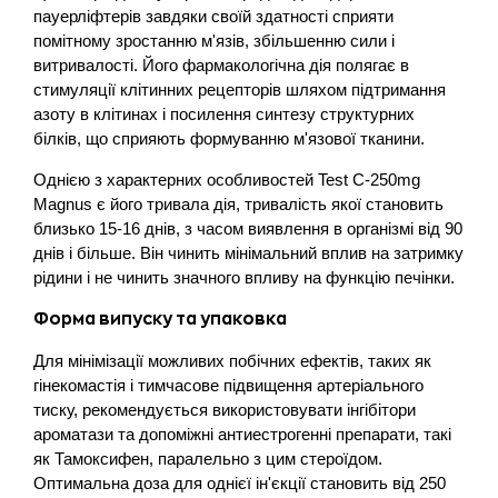
пауерліфтерів завдяки своїй здатності сприяти
помітному зростанню м'язів, збільшенню сили і
витривалості. Його фармакологічна дія полягає в
стимуляції клітинних рецепторів шляхом підтримання
азоту в клітинах і посилення синтезу структурних
білків, що сприяють формуванню м'язової тканини.
Однією з характерних особливостей Test C-250mg
Magnus є його тривала дія, тривалість якої становить
близько 15-16 днів, з часом виявлення в організмі від 90
днів і більше. Він чинить мінімальний вплив на затримку
рідини і не чинить значного впливу на функцію печінки.
Форма випуску та упаковка
Для мінімізації можливих побічних ефектів, таких як
гінекомастія і тимчасове підвищення артеріального
тиску, рекомендується використовувати інгібітори
ароматази та допоміжні антиестрогенні препарати, такі
як Тамоксифен, паралельно з цим стероїдом.
Оптимальна доза для однієї ін'єкції становить від 250