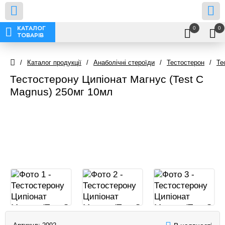
0
0
КАТАЛОГ
ТОВАРІВ
/
Каталог продукції
/
Анаболічні стероїди
/
Тестостерон
/
Те
Тестостерону Ципіонат Магнус (Test C
Magnus) 250мг 10мл