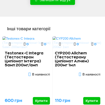
Інші товари категорії
0
0
0
0
Testonex-С Integra
CYP200 Allchem
(Тестостерон
(Тестостерону
Ципіонат Інтегра)
Ципіонат Алчем)
5амп 200мг/амп
200мг 1мл
В наявності
В наявності
600 грн
110 грн
Купити
Купити