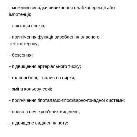
- можливі випадки виникнення слабкої ерекції або
імпотенції;
- лактація сосків;
- пригнічення функції вироблення власного
тестостерону;
- безсоння;
- підвищення артеріального тиску;
- головні болі; - вплив на нирки;
- зміна кольору сечі;
- пригнічення гіпоталамо-гіпофізарно-гонадної системи;
- поява в сечі кров'яних виділень;
- підвищене виділення поту;