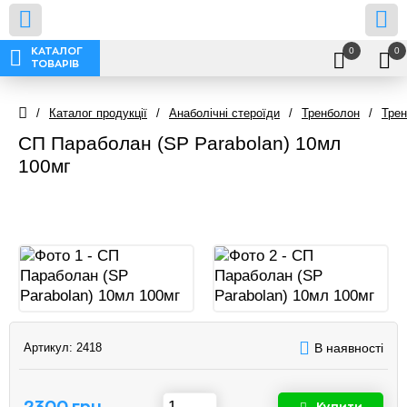
0
0
КАТАЛОГ
ТОВАРІВ
/
Каталог продукції
/
Анаболічні стероїди
/
Тренболон
/
Трен
СП Параболан (SP Parabolan) 10мл
100мг
Артикул:
2418
В наявності
2300 грн
Купити