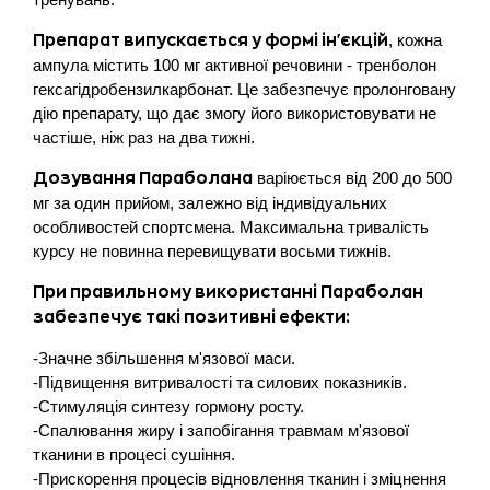
, кожна
Препарат випускається у формі ін'єкцій
ампула містить 100 мг активної речовини - тренболон
гексагідробензилкарбонат. Це забезпечує пролонговану
дію препарату, що дає змогу його використовувати не
частіше, ніж раз на два тижні.
варіюється від 200 до 500
Дозування Параболана
мг за один прийом, залежно від індивідуальних
особливостей спортсмена. Максимальна тривалість
курсу не повинна перевищувати восьми тижнів.
При правильному використанні Параболан
забезпечує такі позитивні ефекти:
-Значне збільшення м'язової маси.
-Підвищення витривалості та силових показників.
-Стимуляція синтезу гормону росту.
-Спалювання жиру і запобігання травмам м'язової
тканини в процесі сушіння.
-Прискорення процесів відновлення тканин і зміцнення