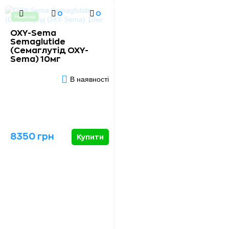
0
0
Новинка
OXY-Sema
Semaglutide
(Семаглутід OXY-
Sema) 10мг
В наявності
8350 грн
Купити