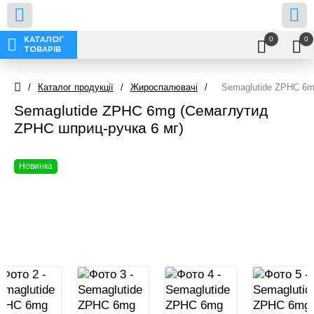
0
0
КАТАЛОГ
ТОВАРІВ
/
Каталог продукції
/
Жироспалювачі
/
Semaglutide ZPHC 6m
Semaglutide ZPHC 6mg (Семаглутид
ZPHC шприц-ручка 6 мг)
Новинка