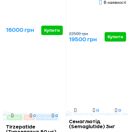
В наявності
16000 грн
Купити
22500 грн
Купити
19500 грн
0
0
0
0
Новинка
Акція
Хіт продажів
Семаглютід
(Semaglutide) 3мг
Tirzepatide
(Тирзепатид 50 мг)