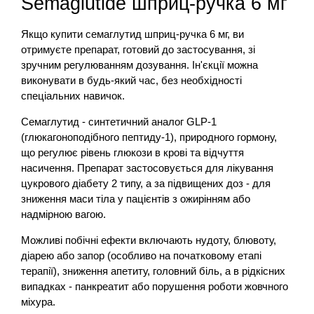
Semaglutide шприц-ручка 6 мг
Якщо купити семаглутид шприц-ручка 6 мг, ви
отримуєте препарат, готовий до застосування, зі
зручним регулюванням дозування. Ін'єкції можна
виконувати в будь-який час, без необхідності
спеціальних навичок.
Семаглутид - синтетичний аналог GLP-1
(глюкагоноподібного пептиду-1), природного гормону,
що регулює рівень глюкози в крові та відчуття
насичення. Препарат застосовується для лікування
цукрового діабету 2 типу, а за підвищених доз - для
зниження маси тіла у пацієнтів з ожирінням або
надмірною вагою.
Можливі побічні ефекти включають нудоту, блювоту,
діарею або запор (особливо на початковому етапі
терапії), зниження апетиту, головний біль, а в рідкісних
випадках - панкреатит або порушення роботи жовчного
міхура.