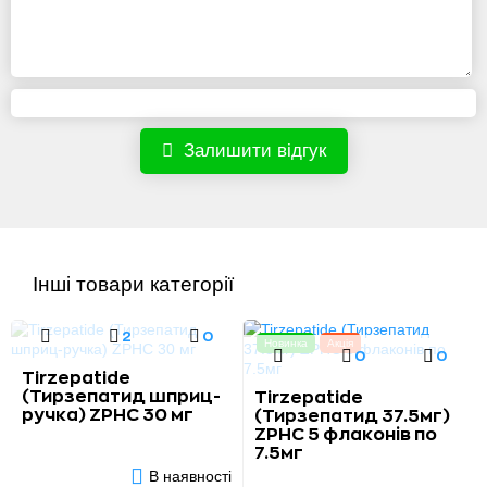
Залишити відгук
Інші товари категорії
2
0
Новинка
Акція
0
0
Tirzepatide
(Тирзепатид шприц-
Tirzepatide
ручка) ZPHC 30 мг
(Тирзепатид 37.5мг)
ZPHC 5 флаконів по
7.5мг
В наявності