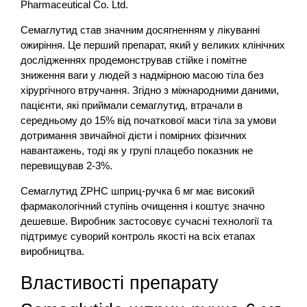
Pharmaceutical Co. Ltd.
Семаглутид став значним досягненням у лікуванні
ожиріння. Це перший препарат, який у великих клінічних
дослідженнях продемонстрував стійке і помітне
зниження ваги у людей з надмірною масою тіла без
хірургічного втручання. Згідно з міжнародними даними,
пацієнти, які приймали семаглутид, втрачали в
середньому до 15% від початкової маси тіла за умови
дотримання звичайної дієти і помірних фізичних
навантажень, тоді як у групі плацебо показник не
перевищував 2-3%.
Семаглутид ZPHC шприц-ручка 6 мг має високий
фармакологічний ступінь очищення і коштує значно
дешевше. Виробник застосовує сучасні технології та
підтримує суворий контроль якості на всіх етапах
виробництва.
Властивості препарату