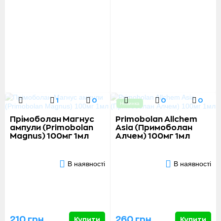
1
0
0
0
Новинка
Прімоболан Магнус
Primobolan Allchem
ампули (Primobolan
Asia (Примоболан
Magnus) 100мг 1мл
Алчем) 100мг 1мл
В наявності
В наявності
210 грн
260 грн
Купити
Купити