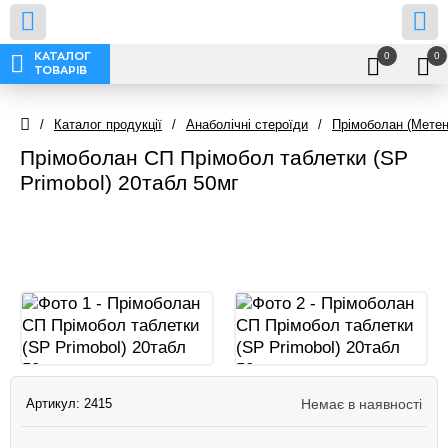
0
0
КАТАЛОГ
ТОВАРІВ
/
Каталог продукції
/
Анаболічні стероїди
/
Прімоболан (Метен
Прімоболан СП Прімобол таблетки (SP
Primobol) 20табл 50мг
Артикул:
2415
Немає в наявності