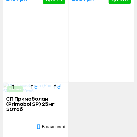
0
0
Новинка
СП Примоболан
(Primobol SP) 25мг
50таб
В наявності