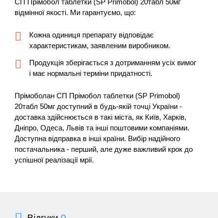
СП Прімобол
таблетки (SP Primobol) 20табл 50мг
відмінної якості. Ми гарантуємо, що:
Кожна одиниця препарату відповідає
характеристикам, заявленим виробником.
Продукція зберігається з дотриманням усіх вимог
і має нормальні терміни придатності.
Прімоболан СП Прімобол таблетки (SP Primobol)
20табл 50мг
доступний в будь-якій точці України -
доставка здійснюється в такі міста, як Київ, Харків,
Дніпро, Одеса, Львів та інші поштовими компаніями.
Доступна відправка в інші країни. Вибір надійного
постачальника - перший, але дуже важливий крок до
успішної реалізації мрії.
Відгуки
0