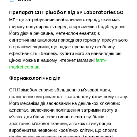
Препарат СП Прімобол від SP Laboratories 50
- це затребуваний анаболічний стероїд, який має
мг
широку популярність серед спортсменів і бодібілдерів.
Його діюча речовина, метенолон енантат, є
синтетичним аналогом природного гормону, присутнього
в організмі людини, що надає препарату особливу
ефективність і безпеку. Купити його за найвигіднішою
ціною можна в нашому інтернет магазині
farm-
market.com.ua.
Фармакологічна дія
СП Прімобол сприяє збільшенню м'язової маси,
поліпшенню витривалості і загальному фізичному стану.
Його механізм дії заснований на декількох ключових
аспектах, включаючи поліпшення затримки азоту в
м'язах для більш ефективного синтезу білків і
зростання м'язової тканини, а також стимуляцію
виробництва червоних кров'яних клітин, що сприяє
поліпшенню кисневого транспорту і витривалості.