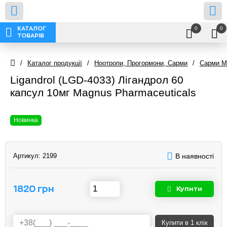
0
0
КАТАЛОГ
ТОВАРІВ
/
Каталог продукції
/
Ноотропи, Прогормони, Сарми
/
Сарми M
Ligandrol (LGD-4033) Лігандрол 60
капсул 10мг Magnus Pharmaceuticals
Новинка
Артикул:
2199
В наявності
1820 грн
Купити
Купити
в 1 клік