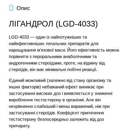
Опис
ЛІГАНДРОЛ (LGD-4033)
LGD-4033 — один із найпотужніших та
найефективніших легальних препаратів для
нарощування м'язової маси. Його ефективність можна
порівняти з пероральними анаболічними та
андрогенними стероїдами, проте, на відміну від
стероїдів, він має мінімальні побічні реакції.
Єдиний можливий (залежно від стану організму та
інших факторів) небажаний ефект виникає при
застосуванні високих доз і виявляється у зниженні
вироблення тестостерону в організмі. Але він
незрівнянно слабкіший і менш виражений, ніж при
застосуванні стероїдів. Коефіцієнт пригнічення
тестостерону безпосередньо залежить від доз
препарату.