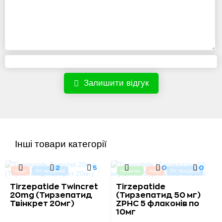
Залишити відгук
Інші товари категорії
2
5
0
0
Акція
Хіт продажів
Новинка
Акція
Хіт продажів
Tirzepatide Twincret
Tirzepatide
20mg (Тирзепатид
(Тирзепатид 50 мг)
Твінкрет 20мг)
ZPHC 5 флаконів по
10мг