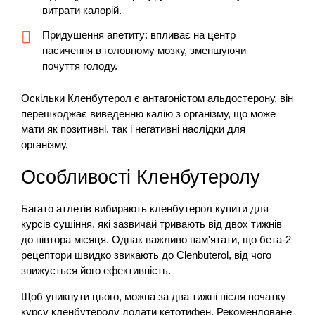
витрати калорій.
Придушення апетиту: впливає на центр
насичення в головному мозку, зменшуючи
почуття голоду.
Оскільки Кленбутерол є антагоністом альдостерону, він
перешкоджає виведенню калію з організму, що може
мати як позитивні, так і негативні наслідки для
організму.
Особливості Кленбутеролу
Багато атлетів вибирають кленбутерол купити для
курсів сушіння, які зазвичай тривають від двох тижнів
до півтора місяця. Однак важливо пам'ятати, що бета-2
рецептори швидко звикають до Clenbuterol, від чого
знижується його ефективність.
Щоб уникнути цього, можна за два тижні після початку
курсу кленбутеролу додати кетотифен. Рекомендоване