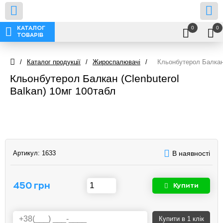
0
0
КАТАЛОГ
ТОВАРІВ
/
Каталог продукції
/
Жироспалювачі
/
Кльонбутерол Балкан 
Кльонбутерол Балкан (Clenbuterol
Balkan) 10мг 100табл
Артикул:
1633
В наявності
450 грн
Купити
Купити
в 1 клік