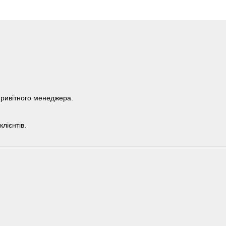
 привітного менеджера.
лієнтів.