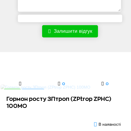
Залишити відгук
0
0
Новинка
Хіт продажів
Гормон росту ЗПтроп (ZPtrop ZPHC)
100МО
В наявності