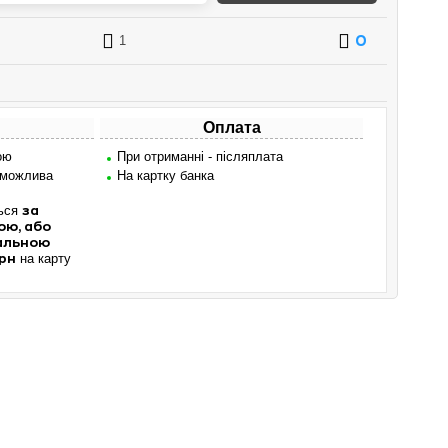
1
0
Оплата
ою
При отриманні - післяплата
 можлива
На картку банка
ться
за
ою, або
мальною
на карту
рн