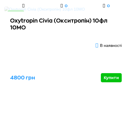
0
0
Новинка
Oxytropin Civia (Окситропін) 10фл
10МО
В наявності
4800 грн
Купити