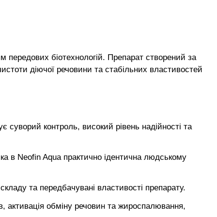
ям передових біотехнологій. Препарат створений за
чистоти діючої речовини та стабільних властивостей
є суворий контроль, високий рівень надійності та
ка в Neofin Aqua практично ідентична людському
складу та передбачувані властивості препарату.
в, активація обміну речовин та жироспалювання,