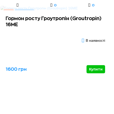
0
0
Акція
Хіт продажів
Гормон росту Гроутропін (Groutropin)
16МЕ
В наявності
1600 грн
Купити