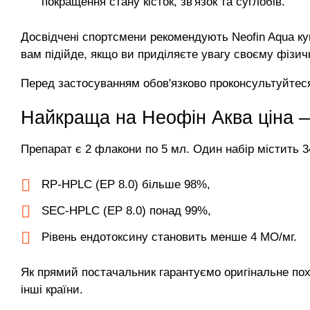
покращення стану кісток, зв'язок та суглобів.
Досвідчені спортсмени рекомендують Neofin Aqua куп
вам підійде, якщо ви приділяєте увагу своєму фізи
Перед застосуванням обов'язково проконсультуйтес
Найкраща на Неофін Аква ціна —
Препарат є 2 флакони по 5 мл. Один набір містить 3
RP-HPLC (EP 8.0) більше 98%,
SEC-HPLC (EP 8.0) понад 99%,
Рівень ендотоксину становить менше 4 МО/мг.
Як прямий постачальник гарантуємо оригінальне похо
інші країни.