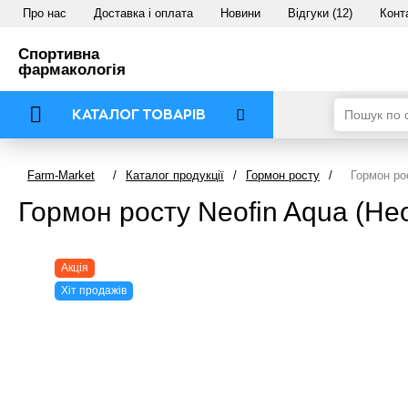
Про нас
Доставка і оплата
Новини
Відгуки (12)
Конт
Спортивна
фармакологія
КАТАЛОГ ТОВАРІВ
Farm-Market
/
Каталог продукції
/
Гормон росту
/
Гормон ро
Гормон росту Neofin Aqua (Не
Акція
Хіт продажів