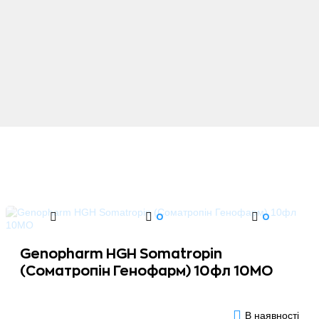
0
0
Genopharm HGH Somatropin
(Соматропін Генофарм) 10фл 10MО
В наявності