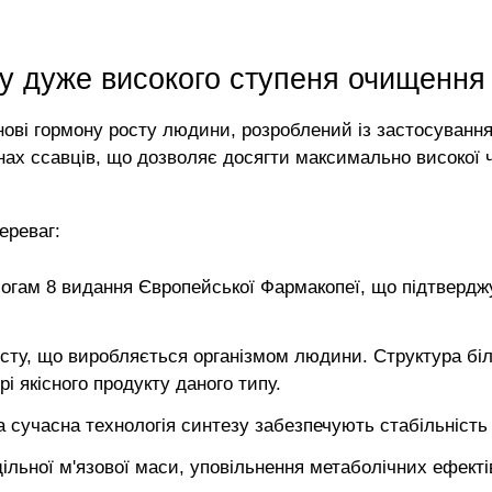
ту дуже високого ступеня очищення
нові гормону росту людини, розроблений із застосуванн
нах ссавців, що дозволяє досягти максимально високої 
ереваг:
огам 8 видання Європейської Фармакопеї, що підтверджу
ту, що виробляється організмом людини. Структура біл
і якісного продукту даного типу.
сучасна технологія синтезу забезпечують стабільність 
ільної м'язової маси, уповільнення метаболічних ефекті