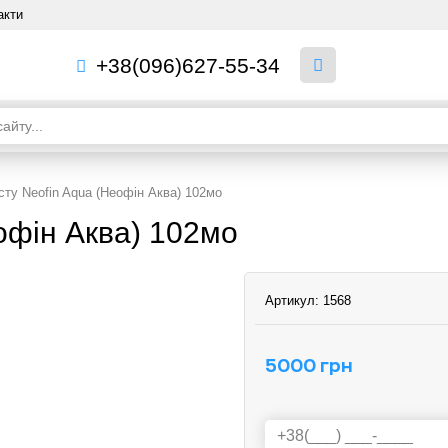
акти
+38(096)627-55-34
сту Neofin Aqua (Неофін Аква) 102мо
офін Аква) 102мо
Артикул:
1568
5000 грн