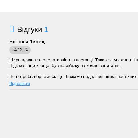
Відгуки
1
Наталія Перец
24.12.24
Щиро вдячна за оперативність в доставці. Також за уважного і
Підказав, що краще, був на звʼязку на кожне запитання.
По потребі звернемось ще. Бажамо надалі вдячних і постійних к
Відповісти