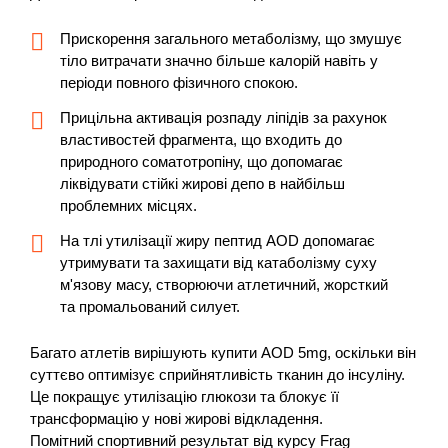
Прискорення загального метаболізму, що змушує
тіло витрачати значно більше калорій навіть у
періоди повного фізичного спокою.
Прицільна активація розпаду ліпідів за рахунок
властивостей фрагмента, що входить до
природного соматотропіну, що допомагає
ліквідувати стійкі жирові депо в найбільш
проблемних місцях.
На тлі утилізації жиру пептид AOD допомагає
утримувати та захищати від катаболізму суху
м'язову масу, створюючи атлетичний, жорсткий
та промальований силует.
Багато атлетів вирішують купити AOD 5mg, оскільки він
суттєво оптимізує сприйнятливість тканин до інсуліну.
Це покращує утилізацію глюкози та блокує її
трансформацію у нові жирові відкладення.
Помітний спортивний результат від курсу Frag