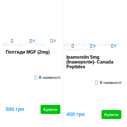
0
0
0
0
Пептиди MGF (2mg)
Ipamorelin 5mg
(Іпаморелін)- Canada
Peptides
В наявності
В наявності
500 грн
Купити
450 грн
Купити