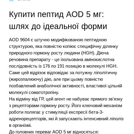
Купити пептид AOD 5 мг:
шлях до ідеальної форми
AOD 9604 є штучно модифікованою пептидною
структурою, яка повністю копіює специфічну ділянку
природного гормону росту людини (HGH). Діюча
речовина препарату - це ізольована амінокислотна
послідовність із 176 по 191 позицію в молекулі HGH.
Саме цей відрізок відповідає за потужну ліполітичну
(жирозпалюючу) дію, але при цьому повністю
позбавлений анаболічної активності, властивої цільній
молекулі соматотропіну.
На відміну від ГР, цей агент не набуває прямого зв'язку
з рецепторами гормону росту. Його ключовий механізм
роботи полягає у стимуляції експресії бета-3-
адренорецепторів, які й запускають інтенсивний ліполіз
в організмі.
До головних переваг AOD 5 мг відносяться: